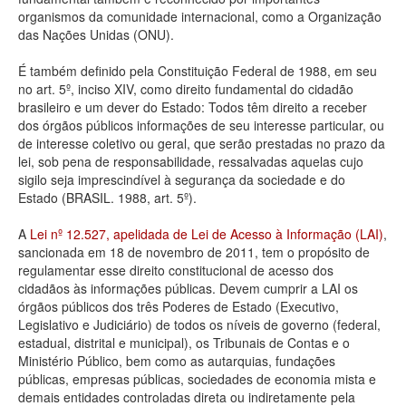
organismos da comunidade internacional, como a Organização
Deputados Estaduais
das Nações Unidas (ONU).
Administração
É também definido pela Constituição Federal de 1988, em seu
no art. 5º, inciso XIV, como direito fundamental do cidadão
Legislação
brasileiro e um dever do Estado: Todos têm direito a receber
dos órgãos públicos informações de seu interesse particular, ou
Agenda
de interesse coletivo ou geral, que serão prestadas no prazo da
lei, sob pena de responsabilidade, ressalvadas aquelas cujo
Perguntas frequentes
sigilo seja imprescindível à segurança da sociedade e do
Estado (BRASIL. 1988, art. 5º).
Contato
A
Lei nº 12.527, apelidada de Lei de Acesso à Informação (LAI)
,
sancionada em 18 de novembro de 2011, tem o propósito de
regulamentar esse direito constitucional de acesso dos
cidadãos às informações públicas. Devem cumprir a LAI os
órgãos públicos dos três Poderes de Estado (Executivo,
Legislativo e Judiciário) de todos os níveis de governo (federal,
estadual, distrital e municipal), os Tribunais de Contas e o
Ministério Público, bem como as autarquias, fundações
públicas, empresas públicas, sociedades de economia mista e
demais entidades controladas direta ou indiretamente pela