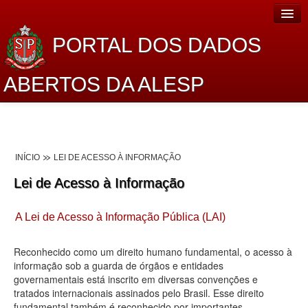
PORTAL DOS DADOS
ABERTOS DA ALESP
Home
Sobre o projeto
INÍCIO
LEI DE ACESSO À INFORMAÇÃO
Dados Abertos Alesp
Lei de Acesso à Informação
Lei de Acesso à Informação
A Lei de Acesso à Informação Pública (LAI)
Dados Governamentais Abertos
Planejamento
Reconhecido como um direito humano fundamental, o acesso à
informação sob a guarda de órgãos e entidades
Catálogo de dados
governamentais está inscrito em diversas convenções e
tratados internacionais assinados pelo Brasil. Esse direito
Processo Legislativo
fundamental também é reconhecido por importantes