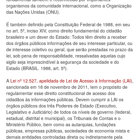
organismos da comunidade internacional, como a Organização
Deputados Estaduais
das Nações Unidas (ONU).
Administração
É também definido pela Constituição Federal de 1988, em seu
no art. 5º, inciso XIV, como direito fundamental do cidadão
Legislação
brasileiro e um dever do Estado: Todos têm direito a receber
dos órgãos públicos informações de seu interesse particular, ou
Agenda
de interesse coletivo ou geral, que serão prestadas no prazo da
lei, sob pena de responsabilidade, ressalvadas aquelas cujo
Perguntas frequentes
sigilo seja imprescindível à segurança da sociedade e do
Estado (BRASIL. 1988, art. 5º).
Contato
A
Lei nº 12.527, apelidada de Lei de Acesso à Informação (LAI)
,
sancionada em 18 de novembro de 2011, tem o propósito de
regulamentar esse direito constitucional de acesso dos
cidadãos às informações públicas. Devem cumprir a LAI os
órgãos públicos dos três Poderes de Estado (Executivo,
Legislativo e Judiciário) de todos os níveis de governo (federal,
estadual, distrital e municipal), os Tribunais de Contas e o
Ministério Público, bem como as autarquias, fundações
públicas, empresas públicas, sociedades de economia mista e
demais entidades controladas direta ou indiretamente pela