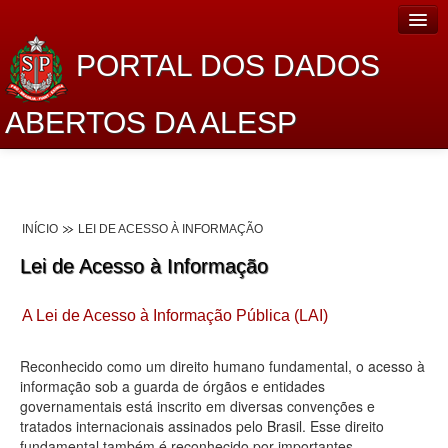
PORTAL DOS DADOS
ABERTOS DA ALESP
Home
Sobre o projeto
INÍCIO
LEI DE ACESSO À INFORMAÇÃO
Dados Abertos Alesp
Lei de Acesso à Informação
Lei de Acesso à Informação
A Lei de Acesso à Informação Pública (LAI)
Dados Governamentais Abertos
Planejamento
Reconhecido como um direito humano fundamental, o acesso à
informação sob a guarda de órgãos e entidades
Catálogo de dados
governamentais está inscrito em diversas convenções e
tratados internacionais assinados pelo Brasil. Esse direito
Processo Legislativo
fundamental também é reconhecido por importantes