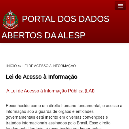
PORTAL DOS DADOS
ABERTOS DA ALESP
Home
Sobre o projeto
INÍCIO
LEI DE ACESSO À INFORMAÇÃO
Dados Abertos Alesp
Lei de Acesso à Informação
Lei de Acesso à Informação
A Lei de Acesso à Informação Pública (LAI)
Dados Governamentais Abertos
Planejamento
Reconhecido como um direito humano fundamental, o acesso à
informação sob a guarda de órgãos e entidades
Catálogo de dados
governamentais está inscrito em diversas convenções e
tratados internacionais assinados pelo Brasil. Esse direito
Processo Legislativo
fundamental também é reconhecido por importantes