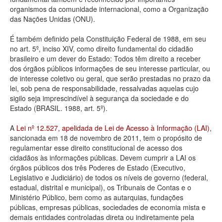
organismos da comunidade internacional, como a Organização
Deputados Estaduais
das Nações Unidas (ONU).
Administração
É também definido pela Constituição Federal de 1988, em seu
no art. 5º, inciso XIV, como direito fundamental do cidadão
Legislação
brasileiro e um dever do Estado: Todos têm direito a receber
dos órgãos públicos informações de seu interesse particular, ou
Agenda
de interesse coletivo ou geral, que serão prestadas no prazo da
lei, sob pena de responsabilidade, ressalvadas aquelas cujo
Perguntas frequentes
sigilo seja imprescindível à segurança da sociedade e do
Estado (BRASIL. 1988, art. 5º).
Contato
A
Lei nº 12.527, apelidada de Lei de Acesso à Informação (LAI)
,
sancionada em 18 de novembro de 2011, tem o propósito de
regulamentar esse direito constitucional de acesso dos
cidadãos às informações públicas. Devem cumprir a LAI os
órgãos públicos dos três Poderes de Estado (Executivo,
Legislativo e Judiciário) de todos os níveis de governo (federal,
estadual, distrital e municipal), os Tribunais de Contas e o
Ministério Público, bem como as autarquias, fundações
públicas, empresas públicas, sociedades de economia mista e
demais entidades controladas direta ou indiretamente pela