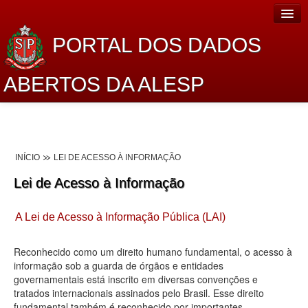
PORTAL DOS DADOS
ABERTOS DA ALESP
Home
Sobre o projeto
INÍCIO
LEI DE ACESSO À INFORMAÇÃO
Dados Abertos Alesp
Lei de Acesso à Informação
Lei de Acesso à Informação
A Lei de Acesso à Informação Pública (LAI)
Dados Governamentais Abertos
Planejamento
Reconhecido como um direito humano fundamental, o acesso à
informação sob a guarda de órgãos e entidades
Catálogo de dados
governamentais está inscrito em diversas convenções e
tratados internacionais assinados pelo Brasil. Esse direito
Processo Legislativo
fundamental também é reconhecido por importantes