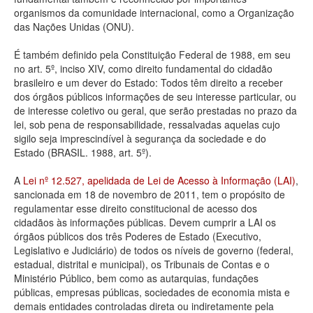
organismos da comunidade internacional, como a Organização
Deputados Estaduais
das Nações Unidas (ONU).
Administração
É também definido pela Constituição Federal de 1988, em seu
no art. 5º, inciso XIV, como direito fundamental do cidadão
Legislação
brasileiro e um dever do Estado: Todos têm direito a receber
dos órgãos públicos informações de seu interesse particular, ou
Agenda
de interesse coletivo ou geral, que serão prestadas no prazo da
lei, sob pena de responsabilidade, ressalvadas aquelas cujo
Perguntas frequentes
sigilo seja imprescindível à segurança da sociedade e do
Estado (BRASIL. 1988, art. 5º).
Contato
A
Lei nº 12.527, apelidada de Lei de Acesso à Informação (LAI)
,
sancionada em 18 de novembro de 2011, tem o propósito de
regulamentar esse direito constitucional de acesso dos
cidadãos às informações públicas. Devem cumprir a LAI os
órgãos públicos dos três Poderes de Estado (Executivo,
Legislativo e Judiciário) de todos os níveis de governo (federal,
estadual, distrital e municipal), os Tribunais de Contas e o
Ministério Público, bem como as autarquias, fundações
públicas, empresas públicas, sociedades de economia mista e
demais entidades controladas direta ou indiretamente pela