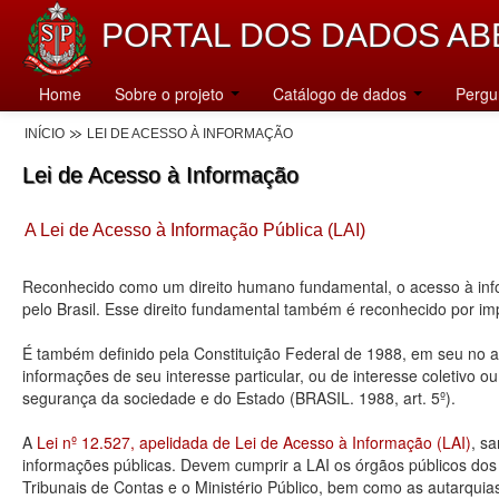
PORTAL DOS DADOS AB
Home
Sobre o projeto
Catálogo de dados
Pergu
INÍCIO
LEI DE ACESSO À INFORMAÇÃO
Lei de Acesso à Informação
A Lei de Acesso à Informação Pública (LAI)
Reconhecido como um direito humano fundamental, o acesso à info
pelo Brasil. Esse direito fundamental também é reconhecido por 
É também definido pela Constituição Federal de 1988, em seu no art
informações de seu interesse particular, ou de interesse coletivo o
segurança da sociedade e do Estado (BRASIL. 1988, art. 5º).
A
Lei nº 12.527, apelidada de Lei de Acesso à Informação (LAI)
, s
informações públicas. Devem cumprir a LAI os órgãos públicos dos tr
Tribunais de Contas e o Ministério Público, bem como as autarquia