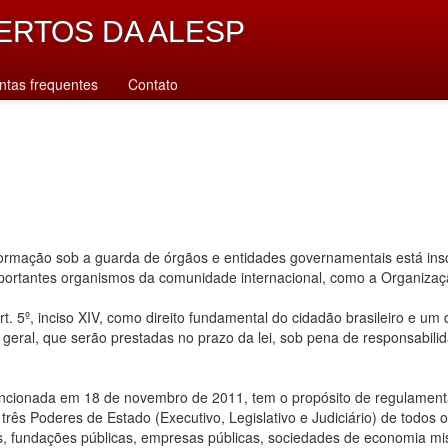
ERTOS DA ALESP
ntas frequentes
Contato
rmação sob a guarda de órgãos e entidades governamentais está inscr
importantes organismos da comunidade internacional, como a Organiz
. 5º, inciso XIV, como direito fundamental do cidadão brasileiro e um
u geral, que serão prestadas no prazo da lei, sob pena de responsabilid
ancionada em 18 de novembro de 2011, tem o propósito de regulamentar
ês Poderes de Estado (Executivo, Legislativo e Judiciário) de todos os n
s, fundações públicas, empresas públicas, sociedades de economia mis