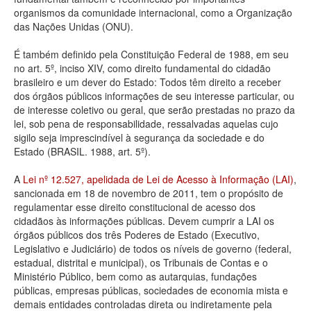
organismos da comunidade internacional, como a Organização
Deputados Estaduais
das Nações Unidas (ONU).
Administração
É também definido pela Constituição Federal de 1988, em seu
no art. 5º, inciso XIV, como direito fundamental do cidadão
Legislação
brasileiro e um dever do Estado: Todos têm direito a receber
dos órgãos públicos informações de seu interesse particular, ou
Agenda
de interesse coletivo ou geral, que serão prestadas no prazo da
lei, sob pena de responsabilidade, ressalvadas aquelas cujo
Perguntas frequentes
sigilo seja imprescindível à segurança da sociedade e do
Estado (BRASIL. 1988, art. 5º).
Contato
A
Lei nº 12.527, apelidada de Lei de Acesso à Informação (LAI)
,
sancionada em 18 de novembro de 2011, tem o propósito de
regulamentar esse direito constitucional de acesso dos
cidadãos às informações públicas. Devem cumprir a LAI os
órgãos públicos dos três Poderes de Estado (Executivo,
Legislativo e Judiciário) de todos os níveis de governo (federal,
estadual, distrital e municipal), os Tribunais de Contas e o
Ministério Público, bem como as autarquias, fundações
públicas, empresas públicas, sociedades de economia mista e
demais entidades controladas direta ou indiretamente pela