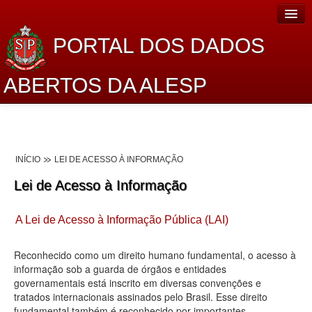
PORTAL DOS DADOS
ABERTOS DA ALESP
Home
Sobre o projeto
INÍCIO
LEI DE ACESSO À INFORMAÇÃO
Dados Abertos Alesp
Lei de Acesso à Informação
Lei de Acesso à Informação
A Lei de Acesso à Informação Pública (LAI)
Dados Governamentais Abertos
Planejamento
Reconhecido como um direito humano fundamental, o acesso à
informação sob a guarda de órgãos e entidades
Catálogo de dados
governamentais está inscrito em diversas convenções e
tratados internacionais assinados pelo Brasil. Esse direito
Processo Legislativo
fundamental também é reconhecido por importantes