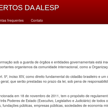
ERTOS DA ALESP
ntas frequentes
Contato
rmação sob a guarda de órgãos e entidades governamentais está inscr
importantes organismos da comunidade internacional, como a Organiz
. 5º, inciso XIV, como direito fundamental do cidadão brasileiro e um
u geral, que serão prestadas no prazo da lei, sob pena de responsabilid
ancionada em 18 de novembro de 2011, tem o propósito de regulamentar
ês Poderes de Estado (Executivo, Legislativo e Judiciário) de todos os n
s, fundações públicas, empresas públicas, sociedades de economia mis