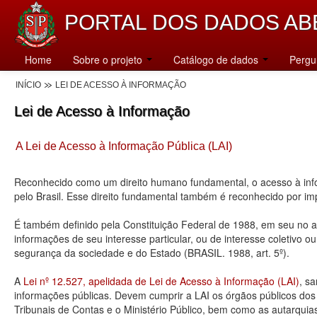
PORTAL DOS DADOS AB
Home
Sobre o projeto
Catálogo de dados
Pergu
INÍCIO
LEI DE ACESSO À INFORMAÇÃO
Lei de Acesso à Informação
A Lei de Acesso à Informação Pública (LAI)
Reconhecido como um direito humano fundamental, o acesso à info
pelo Brasil. Esse direito fundamental também é reconhecido por 
É também definido pela Constituição Federal de 1988, em seu no art
informações de seu interesse particular, ou de interesse coletivo o
segurança da sociedade e do Estado (BRASIL. 1988, art. 5º).
A
Lei nº 12.527, apelidada de Lei de Acesso à Informação (LAI)
, s
informações públicas. Devem cumprir a LAI os órgãos públicos dos tr
Tribunais de Contas e o Ministério Público, bem como as autarquia