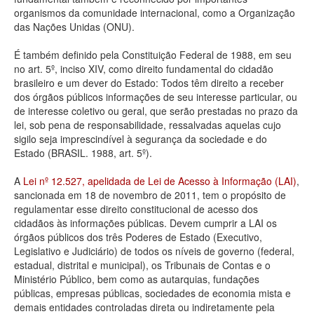
organismos da comunidade internacional, como a Organização
Deputados Estaduais
das Nações Unidas (ONU).
Administração
É também definido pela Constituição Federal de 1988, em seu
no art. 5º, inciso XIV, como direito fundamental do cidadão
Legislação
brasileiro e um dever do Estado: Todos têm direito a receber
dos órgãos públicos informações de seu interesse particular, ou
Agenda
de interesse coletivo ou geral, que serão prestadas no prazo da
lei, sob pena de responsabilidade, ressalvadas aquelas cujo
Perguntas frequentes
sigilo seja imprescindível à segurança da sociedade e do
Estado (BRASIL. 1988, art. 5º).
Contato
A
Lei nº 12.527, apelidada de Lei de Acesso à Informação (LAI)
,
sancionada em 18 de novembro de 2011, tem o propósito de
regulamentar esse direito constitucional de acesso dos
cidadãos às informações públicas. Devem cumprir a LAI os
órgãos públicos dos três Poderes de Estado (Executivo,
Legislativo e Judiciário) de todos os níveis de governo (federal,
estadual, distrital e municipal), os Tribunais de Contas e o
Ministério Público, bem como as autarquias, fundações
públicas, empresas públicas, sociedades de economia mista e
demais entidades controladas direta ou indiretamente pela