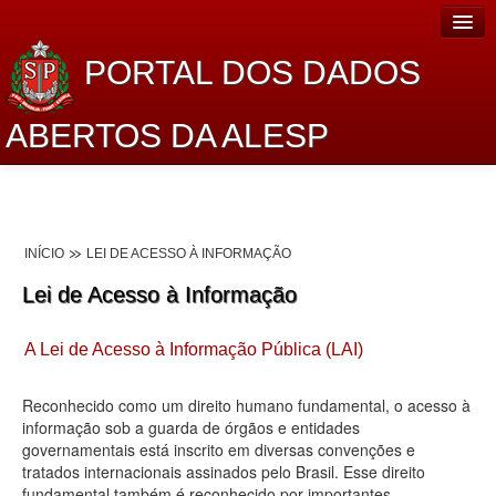
PORTAL DOS DADOS
ABERTOS DA ALESP
Home
Sobre o projeto
INÍCIO
LEI DE ACESSO À INFORMAÇÃO
Dados Abertos Alesp
Lei de Acesso à Informação
Lei de Acesso à Informação
A Lei de Acesso à Informação Pública (LAI)
Dados Governamentais Abertos
Planejamento
Reconhecido como um direito humano fundamental, o acesso à
informação sob a guarda de órgãos e entidades
Catálogo de dados
governamentais está inscrito em diversas convenções e
tratados internacionais assinados pelo Brasil. Esse direito
Processo Legislativo
fundamental também é reconhecido por importantes