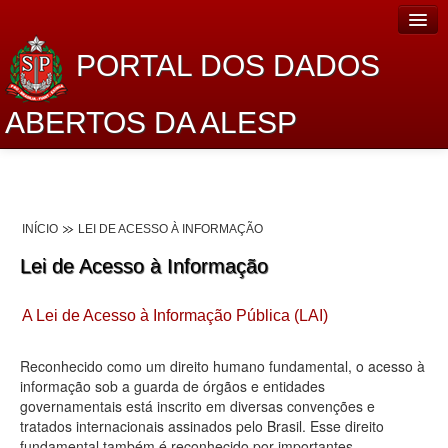
PORTAL DOS DADOS
ABERTOS DA ALESP
Home
Sobre o projeto
INÍCIO
LEI DE ACESSO À INFORMAÇÃO
Dados Abertos Alesp
Lei de Acesso à Informação
Lei de Acesso à Informação
A Lei de Acesso à Informação Pública (LAI)
Dados Governamentais Abertos
Planejamento
Reconhecido como um direito humano fundamental, o acesso à
informação sob a guarda de órgãos e entidades
Catálogo de dados
governamentais está inscrito em diversas convenções e
tratados internacionais assinados pelo Brasil. Esse direito
Processo Legislativo
fundamental também é reconhecido por importantes