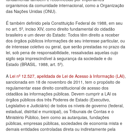
organismos da comunidade internacional, como a Organização
Deputados Estaduais
das Nações Unidas (ONU).
Administração
É também definido pela Constituição Federal de 1988, em seu
no art. 5º, inciso XIV, como direito fundamental do cidadão
Legislação
brasileiro e um dever do Estado: Todos têm direito a receber
dos órgãos públicos informações de seu interesse particular, ou
Agenda
de interesse coletivo ou geral, que serão prestadas no prazo da
lei, sob pena de responsabilidade, ressalvadas aquelas cujo
Perguntas frequentes
sigilo seja imprescindível à segurança da sociedade e do
Estado (BRASIL. 1988, art. 5º).
Contato
A
Lei nº 12.527, apelidada de Lei de Acesso à Informação (LAI)
,
sancionada em 18 de novembro de 2011, tem o propósito de
regulamentar esse direito constitucional de acesso dos
cidadãos às informações públicas. Devem cumprir a LAI os
órgãos públicos dos três Poderes de Estado (Executivo,
Legislativo e Judiciário) de todos os níveis de governo (federal,
estadual, distrital e municipal), os Tribunais de Contas e o
Ministério Público, bem como as autarquias, fundações
públicas, empresas públicas, sociedades de economia mista e
demais entidades controladas direta ou indiretamente pela