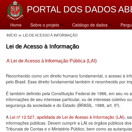
PORTAL DOS DADOS AB
Home
Sobre o projeto
Catálogo de dados
Pergu
INÍCIO
LEI DE ACESSO À INFORMAÇÃO
Lei de Acesso à Informação
A Lei de Acesso à Informação Pública (LAI)
Reconhecido como um direito humano fundamental, o acesso à info
pelo Brasil. Esse direito fundamental também é reconhecido por 
É também definido pela Constituição Federal de 1988, em seu no art
informações de seu interesse particular, ou de interesse coletivo o
segurança da sociedade e do Estado (BRASIL. 1988, art. 5º).
A
Lei nº 12.527, apelidada de Lei de Acesso à Informação (LAI)
, s
informações públicas. Devem cumprir a LAI os órgãos públicos dos tr
Tribunais de Contas e o Ministério Público, bem como as autarquia