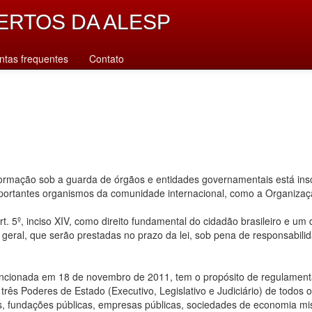
ERTOS DA ALESP
ntas frequentes
Contato
rmação sob a guarda de órgãos e entidades governamentais está inscr
importantes organismos da comunidade internacional, como a Organiz
. 5º, inciso XIV, como direito fundamental do cidadão brasileiro e um
u geral, que serão prestadas no prazo da lei, sob pena de responsabilid
ancionada em 18 de novembro de 2011, tem o propósito de regulamentar
ês Poderes de Estado (Executivo, Legislativo e Judiciário) de todos os n
s, fundações públicas, empresas públicas, sociedades de economia mis