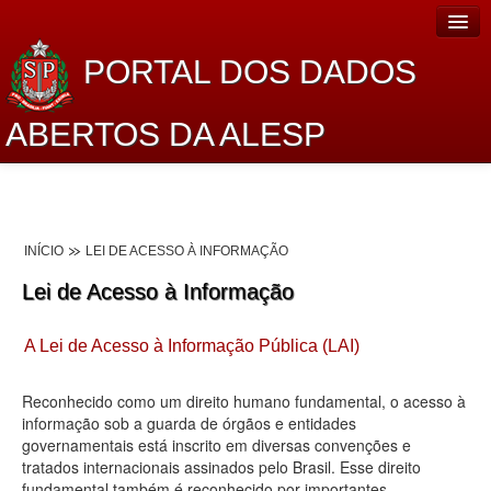
PORTAL DOS DADOS
ABERTOS DA ALESP
Home
Sobre o projeto
INÍCIO
LEI DE ACESSO À INFORMAÇÃO
Dados Abertos Alesp
Lei de Acesso à Informação
Lei de Acesso à Informação
A Lei de Acesso à Informação Pública (LAI)
Dados Governamentais Abertos
Planejamento
Reconhecido como um direito humano fundamental, o acesso à
informação sob a guarda de órgãos e entidades
Catálogo de dados
governamentais está inscrito em diversas convenções e
tratados internacionais assinados pelo Brasil. Esse direito
Processo Legislativo
fundamental também é reconhecido por importantes