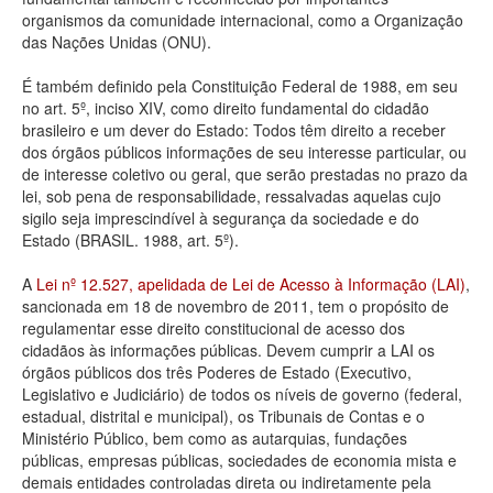
organismos da comunidade internacional, como a Organização
Deputados Estaduais
das Nações Unidas (ONU).
Administração
É também definido pela Constituição Federal de 1988, em seu
no art. 5º, inciso XIV, como direito fundamental do cidadão
Legislação
brasileiro e um dever do Estado: Todos têm direito a receber
dos órgãos públicos informações de seu interesse particular, ou
Agenda
de interesse coletivo ou geral, que serão prestadas no prazo da
lei, sob pena de responsabilidade, ressalvadas aquelas cujo
Perguntas frequentes
sigilo seja imprescindível à segurança da sociedade e do
Estado (BRASIL. 1988, art. 5º).
Contato
A
Lei nº 12.527, apelidada de Lei de Acesso à Informação (LAI)
,
sancionada em 18 de novembro de 2011, tem o propósito de
regulamentar esse direito constitucional de acesso dos
cidadãos às informações públicas. Devem cumprir a LAI os
órgãos públicos dos três Poderes de Estado (Executivo,
Legislativo e Judiciário) de todos os níveis de governo (federal,
estadual, distrital e municipal), os Tribunais de Contas e o
Ministério Público, bem como as autarquias, fundações
públicas, empresas públicas, sociedades de economia mista e
demais entidades controladas direta ou indiretamente pela