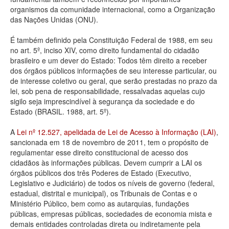
organismos da comunidade internacional, como a Organização
Deputados Estaduais
das Nações Unidas (ONU).
Administração
É também definido pela Constituição Federal de 1988, em seu
no art. 5º, inciso XIV, como direito fundamental do cidadão
Legislação
brasileiro e um dever do Estado: Todos têm direito a receber
dos órgãos públicos informações de seu interesse particular, ou
Agenda
de interesse coletivo ou geral, que serão prestadas no prazo da
lei, sob pena de responsabilidade, ressalvadas aquelas cujo
Perguntas frequentes
sigilo seja imprescindível à segurança da sociedade e do
Estado (BRASIL. 1988, art. 5º).
Contato
A
Lei nº 12.527, apelidada de Lei de Acesso à Informação (LAI)
,
sancionada em 18 de novembro de 2011, tem o propósito de
regulamentar esse direito constitucional de acesso dos
cidadãos às informações públicas. Devem cumprir a LAI os
órgãos públicos dos três Poderes de Estado (Executivo,
Legislativo e Judiciário) de todos os níveis de governo (federal,
estadual, distrital e municipal), os Tribunais de Contas e o
Ministério Público, bem como as autarquias, fundações
públicas, empresas públicas, sociedades de economia mista e
demais entidades controladas direta ou indiretamente pela