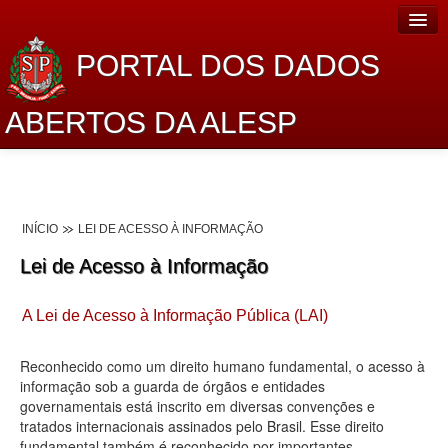
PORTAL DOS DADOS
ABERTOS DA ALESP
Home
Sobre o projeto
INÍCIO
LEI DE ACESSO À INFORMAÇÃO
Dados Abertos Alesp
Lei de Acesso à Informação
Lei de Acesso à Informação
A Lei de Acesso à Informação Pública (LAI)
Dados Governamentais Abertos
Planejamento
Reconhecido como um direito humano fundamental, o acesso à
informação sob a guarda de órgãos e entidades
Catálogo de dados
governamentais está inscrito em diversas convenções e
tratados internacionais assinados pelo Brasil. Esse direito
Processo Legislativo
fundamental também é reconhecido por importantes