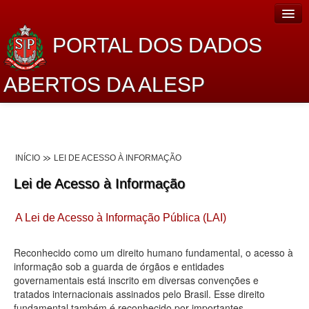
PORTAL DOS DADOS
ABERTOS DA ALESP
Home
Sobre o projeto
INÍCIO
LEI DE ACESSO À INFORMAÇÃO
Dados Abertos Alesp
Lei de Acesso à Informação
Lei de Acesso à Informação
A Lei de Acesso à Informação Pública (LAI)
Dados Governamentais Abertos
Planejamento
Reconhecido como um direito humano fundamental, o acesso à
informação sob a guarda de órgãos e entidades
Catálogo de dados
governamentais está inscrito em diversas convenções e
tratados internacionais assinados pelo Brasil. Esse direito
Processo Legislativo
fundamental também é reconhecido por importantes