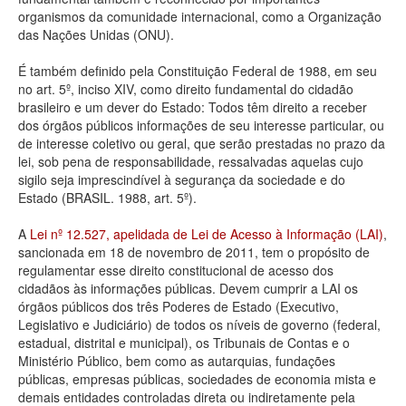
organismos da comunidade internacional, como a Organização
Deputados Estaduais
das Nações Unidas (ONU).
Administração
É também definido pela Constituição Federal de 1988, em seu
no art. 5º, inciso XIV, como direito fundamental do cidadão
Legislação
brasileiro e um dever do Estado: Todos têm direito a receber
dos órgãos públicos informações de seu interesse particular, ou
Agenda
de interesse coletivo ou geral, que serão prestadas no prazo da
lei, sob pena de responsabilidade, ressalvadas aquelas cujo
Perguntas frequentes
sigilo seja imprescindível à segurança da sociedade e do
Estado (BRASIL. 1988, art. 5º).
Contato
A
Lei nº 12.527, apelidada de Lei de Acesso à Informação (LAI)
,
sancionada em 18 de novembro de 2011, tem o propósito de
regulamentar esse direito constitucional de acesso dos
cidadãos às informações públicas. Devem cumprir a LAI os
órgãos públicos dos três Poderes de Estado (Executivo,
Legislativo e Judiciário) de todos os níveis de governo (federal,
estadual, distrital e municipal), os Tribunais de Contas e o
Ministério Público, bem como as autarquias, fundações
públicas, empresas públicas, sociedades de economia mista e
demais entidades controladas direta ou indiretamente pela