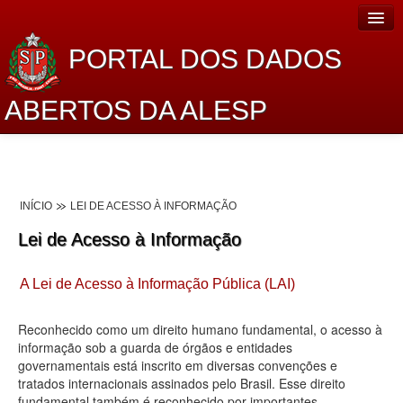
PORTAL DOS DADOS
ABERTOS DA ALESP
Home
Sobre o projeto
INÍCIO
LEI DE ACESSO À INFORMAÇÃO
Dados Abertos Alesp
Lei de Acesso à Informação
Lei de Acesso à Informação
A Lei de Acesso à Informação Pública (LAI)
Dados Governamentais Abertos
Planejamento
Reconhecido como um direito humano fundamental, o acesso à
informação sob a guarda de órgãos e entidades
Catálogo de dados
governamentais está inscrito em diversas convenções e
tratados internacionais assinados pelo Brasil. Esse direito
Processo Legislativo
fundamental também é reconhecido por importantes