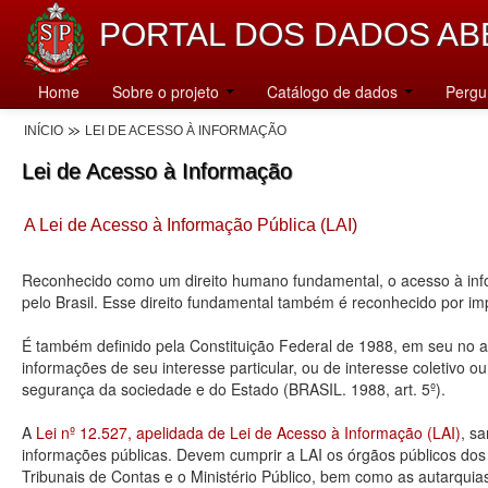
PORTAL DOS DADOS AB
Home
Sobre o projeto
Catálogo de dados
Pergu
INÍCIO
LEI DE ACESSO À INFORMAÇÃO
Lei de Acesso à Informação
A Lei de Acesso à Informação Pública (LAI)
Reconhecido como um direito humano fundamental, o acesso à info
pelo Brasil. Esse direito fundamental também é reconhecido por 
É também definido pela Constituição Federal de 1988, em seu no art
informações de seu interesse particular, ou de interesse coletivo o
segurança da sociedade e do Estado (BRASIL. 1988, art. 5º).
A
Lei nº 12.527, apelidada de Lei de Acesso à Informação (LAI)
, s
informações públicas. Devem cumprir a LAI os órgãos públicos dos tr
Tribunais de Contas e o Ministério Público, bem como as autarquia