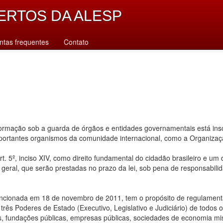
ERTOS DA ALESP
ntas frequentes
Contato
rmação sob a guarda de órgãos e entidades governamentais está inscr
importantes organismos da comunidade internacional, como a Organiz
. 5º, inciso XIV, como direito fundamental do cidadão brasileiro e um
u geral, que serão prestadas no prazo da lei, sob pena de responsabilid
ancionada em 18 de novembro de 2011, tem o propósito de regulamentar
ês Poderes de Estado (Executivo, Legislativo e Judiciário) de todos os n
s, fundações públicas, empresas públicas, sociedades de economia mis