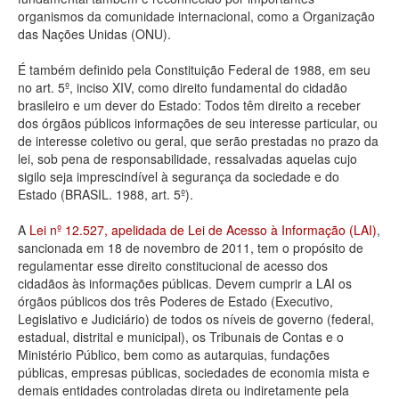
organismos da comunidade internacional, como a Organização
Deputados Estaduais
das Nações Unidas (ONU).
Administração
É também definido pela Constituição Federal de 1988, em seu
no art. 5º, inciso XIV, como direito fundamental do cidadão
Legislação
brasileiro e um dever do Estado: Todos têm direito a receber
dos órgãos públicos informações de seu interesse particular, ou
Agenda
de interesse coletivo ou geral, que serão prestadas no prazo da
lei, sob pena de responsabilidade, ressalvadas aquelas cujo
Perguntas frequentes
sigilo seja imprescindível à segurança da sociedade e do
Estado (BRASIL. 1988, art. 5º).
Contato
A
Lei nº 12.527, apelidada de Lei de Acesso à Informação (LAI)
,
sancionada em 18 de novembro de 2011, tem o propósito de
regulamentar esse direito constitucional de acesso dos
cidadãos às informações públicas. Devem cumprir a LAI os
órgãos públicos dos três Poderes de Estado (Executivo,
Legislativo e Judiciário) de todos os níveis de governo (federal,
estadual, distrital e municipal), os Tribunais de Contas e o
Ministério Público, bem como as autarquias, fundações
públicas, empresas públicas, sociedades de economia mista e
demais entidades controladas direta ou indiretamente pela