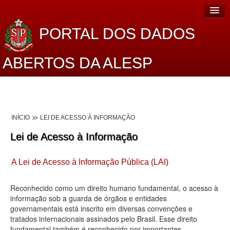
PORTAL DOS DADOS
ABERTOS DA ALESP
Home
Sobre o projeto
INÍCIO
LEI DE ACESSO À INFORMAÇÃO
Dados Abertos Alesp
Lei de Acesso à Informação
Lei de Acesso à Informação
A Lei de Acesso à Informação Pública (LAI)
Dados Governamentais Abertos
Planejamento
Reconhecido como um direito humano fundamental, o acesso à
informação sob a guarda de órgãos e entidades
Catálogo de dados
governamentais está inscrito em diversas convenções e
tratados internacionais assinados pelo Brasil. Esse direito
Processo Legislativo
fundamental também é reconhecido por importantes