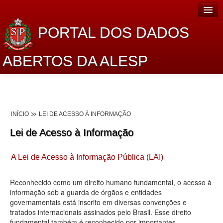
PORTAL DOS DADOS
ABERTOS DA ALESP
Home
Sobre o projeto
INÍCIO
LEI DE ACESSO À INFORMAÇÃO
Dados Abertos Alesp
Lei de Acesso à Informação
Lei de Acesso à Informação
A Lei de Acesso à Informação Pública (LAI)
Dados Governamentais Abertos
Planejamento
Reconhecido como um direito humano fundamental, o acesso à
informação sob a guarda de órgãos e entidades
Catálogo de dados
governamentais está inscrito em diversas convenções e
tratados internacionais assinados pelo Brasil. Esse direito
Processo Legislativo
fundamental também é reconhecido por importantes