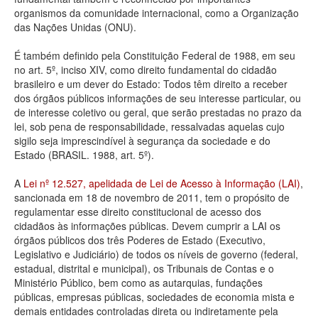
organismos da comunidade internacional, como a Organização
Deputados Estaduais
das Nações Unidas (ONU).
Administração
É também definido pela Constituição Federal de 1988, em seu
no art. 5º, inciso XIV, como direito fundamental do cidadão
Legislação
brasileiro e um dever do Estado: Todos têm direito a receber
dos órgãos públicos informações de seu interesse particular, ou
Agenda
de interesse coletivo ou geral, que serão prestadas no prazo da
lei, sob pena de responsabilidade, ressalvadas aquelas cujo
Perguntas frequentes
sigilo seja imprescindível à segurança da sociedade e do
Estado (BRASIL. 1988, art. 5º).
Contato
A
Lei nº 12.527, apelidada de Lei de Acesso à Informação (LAI)
,
sancionada em 18 de novembro de 2011, tem o propósito de
regulamentar esse direito constitucional de acesso dos
cidadãos às informações públicas. Devem cumprir a LAI os
órgãos públicos dos três Poderes de Estado (Executivo,
Legislativo e Judiciário) de todos os níveis de governo (federal,
estadual, distrital e municipal), os Tribunais de Contas e o
Ministério Público, bem como as autarquias, fundações
públicas, empresas públicas, sociedades de economia mista e
demais entidades controladas direta ou indiretamente pela