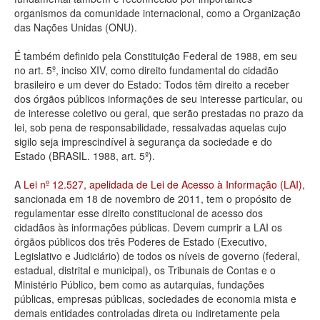
organismos da comunidade internacional, como a Organização
Deputados Estaduais
das Nações Unidas (ONU).
Administração
É também definido pela Constituição Federal de 1988, em seu
no art. 5º, inciso XIV, como direito fundamental do cidadão
Legislação
brasileiro e um dever do Estado: Todos têm direito a receber
dos órgãos públicos informações de seu interesse particular, ou
Agenda
de interesse coletivo ou geral, que serão prestadas no prazo da
lei, sob pena de responsabilidade, ressalvadas aquelas cujo
Perguntas frequentes
sigilo seja imprescindível à segurança da sociedade e do
Estado (BRASIL. 1988, art. 5º).
Contato
A
Lei nº 12.527, apelidada de Lei de Acesso à Informação (LAI)
,
sancionada em 18 de novembro de 2011, tem o propósito de
regulamentar esse direito constitucional de acesso dos
cidadãos às informações públicas. Devem cumprir a LAI os
órgãos públicos dos três Poderes de Estado (Executivo,
Legislativo e Judiciário) de todos os níveis de governo (federal,
estadual, distrital e municipal), os Tribunais de Contas e o
Ministério Público, bem como as autarquias, fundações
públicas, empresas públicas, sociedades de economia mista e
demais entidades controladas direta ou indiretamente pela