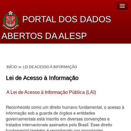
PORTAL DOS DADOS
ABERTOS DA ALESP
Home
Sobre o projeto
INÍCIO
LEI DE ACESSO À INFORMAÇÃO
Dados Abertos Alesp
Lei de Acesso à Informação
Lei de Acesso à Informação
A Lei de Acesso à Informação Pública (LAI)
Dados Governamentais Abertos
Planejamento
Reconhecido como um direito humano fundamental, o acesso à
informação sob a guarda de órgãos e entidades
Catálogo de dados
governamentais está inscrito em diversas convenções e
tratados internacionais assinados pelo Brasil. Esse direito
Processo Legislativo
fundamental também é reconhecido por importantes