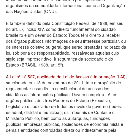
organismos da comunidade internacional, como a Organização
Deputados Estaduais
das Nações Unidas (ONU).
Administração
É também definido pela Constituição Federal de 1988, em seu
no art. 5º, inciso XIV, como direito fundamental do cidadão
Legislação
brasileiro e um dever do Estado: Todos têm direito a receber
dos órgãos públicos informações de seu interesse particular, ou
Agenda
de interesse coletivo ou geral, que serão prestadas no prazo da
lei, sob pena de responsabilidade, ressalvadas aquelas cujo
Perguntas frequentes
sigilo seja imprescindível à segurança da sociedade e do
Estado (BRASIL. 1988, art. 5º).
Contato
A
Lei nº 12.527, apelidada de Lei de Acesso à Informação (LAI)
,
sancionada em 18 de novembro de 2011, tem o propósito de
regulamentar esse direito constitucional de acesso dos
cidadãos às informações públicas. Devem cumprir a LAI os
órgãos públicos dos três Poderes de Estado (Executivo,
Legislativo e Judiciário) de todos os níveis de governo (federal,
estadual, distrital e municipal), os Tribunais de Contas e o
Ministério Público, bem como as autarquias, fundações
públicas, empresas públicas, sociedades de economia mista e
demais entidades controladas direta ou indiretamente pela