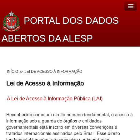
PORTAL DOS DADOS
ABERTOS DA ALESP
Home
Sobre o projeto
INÍCIO
LEI DE ACESSO À INFORMAÇÃO
Dados Abertos Alesp
Lei de Acesso à Informação
Lei de Acesso à Informação
A Lei de Acesso à Informação Pública (LAI)
Dados Governamentais Abertos
Planejamento
Reconhecido como um direito humano fundamental, o acesso à
informação sob a guarda de órgãos e entidades
Catálogo de dados
governamentais está inscrito em diversas convenções e
tratados internacionais assinados pelo Brasil. Esse direito
Processo Legislativo
fundamental também é reconhecido por importantes