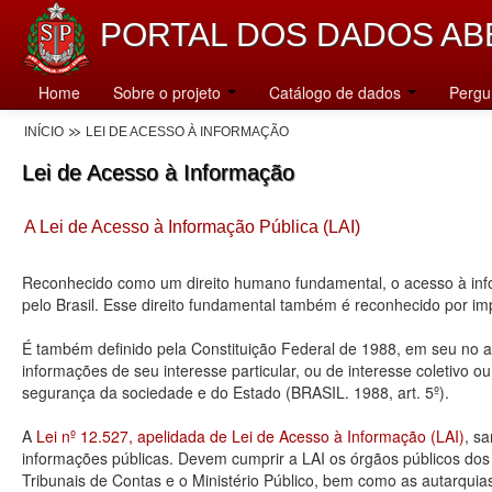
PORTAL DOS DADOS AB
Home
Sobre o projeto
Catálogo de dados
Pergu
INÍCIO
LEI DE ACESSO À INFORMAÇÃO
Lei de Acesso à Informação
A Lei de Acesso à Informação Pública (LAI)
Reconhecido como um direito humano fundamental, o acesso à info
pelo Brasil. Esse direito fundamental também é reconhecido por 
É também definido pela Constituição Federal de 1988, em seu no art
informações de seu interesse particular, ou de interesse coletivo o
segurança da sociedade e do Estado (BRASIL. 1988, art. 5º).
A
Lei nº 12.527, apelidada de Lei de Acesso à Informação (LAI)
, s
informações públicas. Devem cumprir a LAI os órgãos públicos dos tr
Tribunais de Contas e o Ministério Público, bem como as autarquia