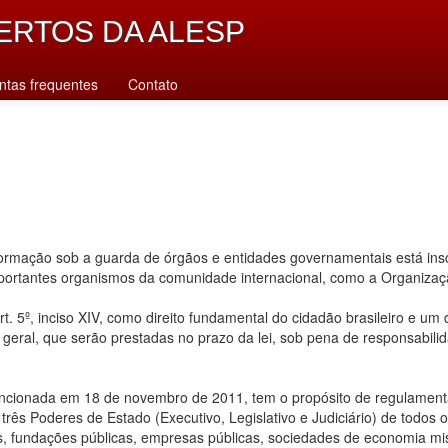
ERTOS DA ALESP
ntas frequentes
Contato
rmação sob a guarda de órgãos e entidades governamentais está inscr
importantes organismos da comunidade internacional, como a Organiz
. 5º, inciso XIV, como direito fundamental do cidadão brasileiro e um
u geral, que serão prestadas no prazo da lei, sob pena de responsabilid
ancionada em 18 de novembro de 2011, tem o propósito de regulamentar
ês Poderes de Estado (Executivo, Legislativo e Judiciário) de todos os n
s, fundações públicas, empresas públicas, sociedades de economia mis