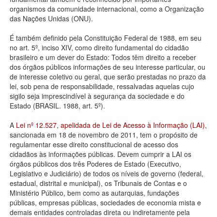
organismos da comunidade internacional, como a Organização
Deputados Estaduais
das Nações Unidas (ONU).
Administração
É também definido pela Constituição Federal de 1988, em seu
no art. 5º, inciso XIV, como direito fundamental do cidadão
Legislação
brasileiro e um dever do Estado: Todos têm direito a receber
dos órgãos públicos informações de seu interesse particular, ou
Agenda
de interesse coletivo ou geral, que serão prestadas no prazo da
lei, sob pena de responsabilidade, ressalvadas aquelas cujo
Perguntas frequentes
sigilo seja imprescindível à segurança da sociedade e do
Estado (BRASIL. 1988, art. 5º).
Contato
A
Lei nº 12.527, apelidada de Lei de Acesso à Informação (LAI)
,
sancionada em 18 de novembro de 2011, tem o propósito de
regulamentar esse direito constitucional de acesso dos
cidadãos às informações públicas. Devem cumprir a LAI os
órgãos públicos dos três Poderes de Estado (Executivo,
Legislativo e Judiciário) de todos os níveis de governo (federal,
estadual, distrital e municipal), os Tribunais de Contas e o
Ministério Público, bem como as autarquias, fundações
públicas, empresas públicas, sociedades de economia mista e
demais entidades controladas direta ou indiretamente pela