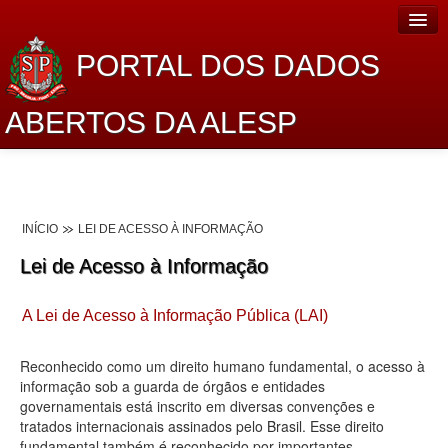
PORTAL DOS DADOS
ABERTOS DA ALESP
Home
Sobre o projeto
INÍCIO
LEI DE ACESSO À INFORMAÇÃO
Dados Abertos Alesp
Lei de Acesso à Informação
Lei de Acesso à Informação
A Lei de Acesso à Informação Pública (LAI)
Dados Governamentais Abertos
Planejamento
Reconhecido como um direito humano fundamental, o acesso à
informação sob a guarda de órgãos e entidades
Catálogo de dados
governamentais está inscrito em diversas convenções e
tratados internacionais assinados pelo Brasil. Esse direito
Processo Legislativo
fundamental também é reconhecido por importantes