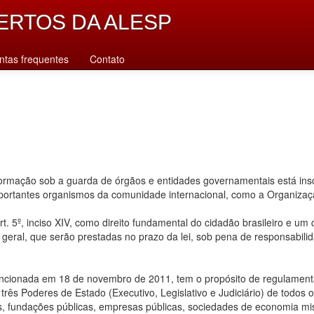
ERTOS DA ALESP
ntas frequentes
Contato
rmação sob a guarda de órgãos e entidades governamentais está inscr
importantes organismos da comunidade internacional, como a Organiz
. 5º, inciso XIV, como direito fundamental do cidadão brasileiro e um
u geral, que serão prestadas no prazo da lei, sob pena de responsabilid
ancionada em 18 de novembro de 2011, tem o propósito de regulamentar
ês Poderes de Estado (Executivo, Legislativo e Judiciário) de todos os n
s, fundações públicas, empresas públicas, sociedades de economia mis