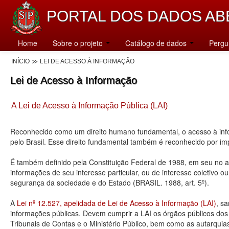
PORTAL DOS DADOS AB
Home
Sobre o projeto
Catálogo de dados
Pergu
INÍCIO
LEI DE ACESSO À INFORMAÇÃO
Lei de Acesso à Informação
A Lei de Acesso à Informação Pública (LAI)
Reconhecido como um direito humano fundamental, o acesso à info
pelo Brasil. Esse direito fundamental também é reconhecido por 
É também definido pela Constituição Federal de 1988, em seu no art
informações de seu interesse particular, ou de interesse coletivo o
segurança da sociedade e do Estado (BRASIL. 1988, art. 5º).
A
Lei nº 12.527, apelidada de Lei de Acesso à Informação (LAI)
, s
informações públicas. Devem cumprir a LAI os órgãos públicos dos tr
Tribunais de Contas e o Ministério Público, bem como as autarquia