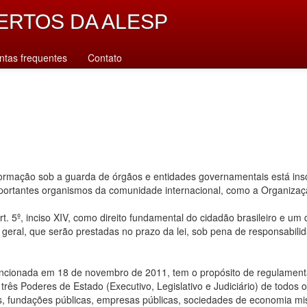
ERTOS DA ALESP
ntas frequentes
Contato
rmação sob a guarda de órgãos e entidades governamentais está inscr
importantes organismos da comunidade internacional, como a Organiz
. 5º, inciso XIV, como direito fundamental do cidadão brasileiro e um
u geral, que serão prestadas no prazo da lei, sob pena de responsabilid
ancionada em 18 de novembro de 2011, tem o propósito de regulamentar
ês Poderes de Estado (Executivo, Legislativo e Judiciário) de todos os n
s, fundações públicas, empresas públicas, sociedades de economia mis