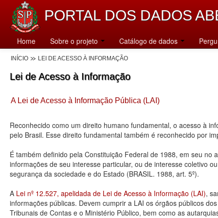
PORTAL DOS DADOS AB
Home
Sobre o projeto
Catálogo de dados
Pergu
INÍCIO
LEI DE ACESSO À INFORMAÇÃO
Lei de Acesso à Informação
A Lei de Acesso à Informação Pública (LAI)
Reconhecido como um direito humano fundamental, o acesso à info
pelo Brasil. Esse direito fundamental também é reconhecido por 
É também definido pela Constituição Federal de 1988, em seu no art
informações de seu interesse particular, ou de interesse coletivo o
segurança da sociedade e do Estado (BRASIL. 1988, art. 5º).
A
Lei nº 12.527, apelidada de Lei de Acesso à Informação (LAI)
, s
informações públicas. Devem cumprir a LAI os órgãos públicos dos tr
Tribunais de Contas e o Ministério Público, bem como as autarquia