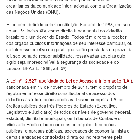
organismos da comunidade internacional, como a Organização
Deputados Estaduais
das Nações Unidas (ONU).
Administração
É também definido pela Constituição Federal de 1988, em seu
no art. 5º, inciso XIV, como direito fundamental do cidadão
Legislação
brasileiro e um dever do Estado: Todos têm direito a receber
dos órgãos públicos informações de seu interesse particular, ou
Agenda
de interesse coletivo ou geral, que serão prestadas no prazo da
lei, sob pena de responsabilidade, ressalvadas aquelas cujo
Perguntas frequentes
sigilo seja imprescindível à segurança da sociedade e do
Estado (BRASIL. 1988, art. 5º).
Contato
A
Lei nº 12.527, apelidada de Lei de Acesso à Informação (LAI)
,
sancionada em 18 de novembro de 2011, tem o propósito de
regulamentar esse direito constitucional de acesso dos
cidadãos às informações públicas. Devem cumprir a LAI os
órgãos públicos dos três Poderes de Estado (Executivo,
Legislativo e Judiciário) de todos os níveis de governo (federal,
estadual, distrital e municipal), os Tribunais de Contas e o
Ministério Público, bem como as autarquias, fundações
públicas, empresas públicas, sociedades de economia mista e
demais entidades controladas direta ou indiretamente pela