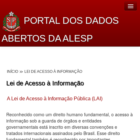
PORTAL DOS DADOS
ABERTOS DA ALESP
Home
Sobre o projeto
INÍCIO
LEI DE ACESSO À INFORMAÇÃO
Dados Abertos Alesp
Lei de Acesso à Informação
Lei de Acesso à Informação
A Lei de Acesso à Informação Pública (LAI)
Dados Governamentais Abertos
Planejamento
Reconhecido como um direito humano fundamental, o acesso à
informação sob a guarda de órgãos e entidades
Catálogo de dados
governamentais está inscrito em diversas convenções e
tratados internacionais assinados pelo Brasil. Esse direito
Processo Legislativo
fundamental também é reconhecido por importantes