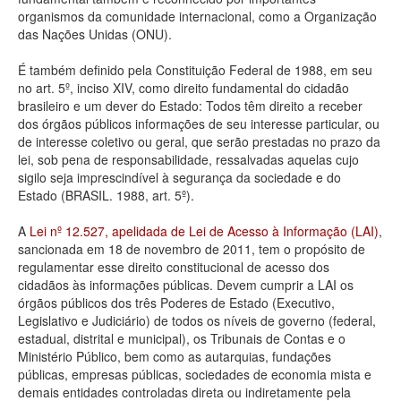
organismos da comunidade internacional, como a Organização
Deputados Estaduais
das Nações Unidas (ONU).
Administração
É também definido pela Constituição Federal de 1988, em seu
no art. 5º, inciso XIV, como direito fundamental do cidadão
Legislação
brasileiro e um dever do Estado: Todos têm direito a receber
dos órgãos públicos informações de seu interesse particular, ou
Agenda
de interesse coletivo ou geral, que serão prestadas no prazo da
lei, sob pena de responsabilidade, ressalvadas aquelas cujo
Perguntas frequentes
sigilo seja imprescindível à segurança da sociedade e do
Estado (BRASIL. 1988, art. 5º).
Contato
A
Lei nº 12.527, apelidada de Lei de Acesso à Informação (LAI)
,
sancionada em 18 de novembro de 2011, tem o propósito de
regulamentar esse direito constitucional de acesso dos
cidadãos às informações públicas. Devem cumprir a LAI os
órgãos públicos dos três Poderes de Estado (Executivo,
Legislativo e Judiciário) de todos os níveis de governo (federal,
estadual, distrital e municipal), os Tribunais de Contas e o
Ministério Público, bem como as autarquias, fundações
públicas, empresas públicas, sociedades de economia mista e
demais entidades controladas direta ou indiretamente pela