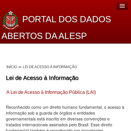
PORTAL DOS DADOS
ABERTOS DA ALESP
Home
Sobre o projeto
INÍCIO
LEI DE ACESSO À INFORMAÇÃO
Dados Abertos Alesp
Lei de Acesso à Informação
Lei de Acesso à Informação
A Lei de Acesso à Informação Pública (LAI)
Dados Governamentais Abertos
Planejamento
Reconhecido como um direito humano fundamental, o acesso à
informação sob a guarda de órgãos e entidades
Catálogo de dados
governamentais está inscrito em diversas convenções e
tratados internacionais assinados pelo Brasil. Esse direito
Processo Legislativo
fundamental também é reconhecido por importantes