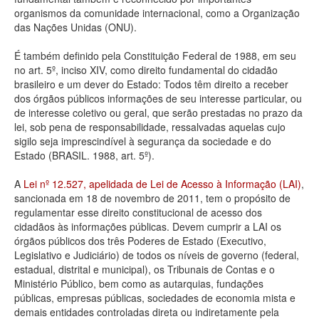
organismos da comunidade internacional, como a Organização
Deputados Estaduais
das Nações Unidas (ONU).
Administração
É também definido pela Constituição Federal de 1988, em seu
no art. 5º, inciso XIV, como direito fundamental do cidadão
Legislação
brasileiro e um dever do Estado: Todos têm direito a receber
dos órgãos públicos informações de seu interesse particular, ou
Agenda
de interesse coletivo ou geral, que serão prestadas no prazo da
lei, sob pena de responsabilidade, ressalvadas aquelas cujo
Perguntas frequentes
sigilo seja imprescindível à segurança da sociedade e do
Estado (BRASIL. 1988, art. 5º).
Contato
A
Lei nº 12.527, apelidada de Lei de Acesso à Informação (LAI)
,
sancionada em 18 de novembro de 2011, tem o propósito de
regulamentar esse direito constitucional de acesso dos
cidadãos às informações públicas. Devem cumprir a LAI os
órgãos públicos dos três Poderes de Estado (Executivo,
Legislativo e Judiciário) de todos os níveis de governo (federal,
estadual, distrital e municipal), os Tribunais de Contas e o
Ministério Público, bem como as autarquias, fundações
públicas, empresas públicas, sociedades de economia mista e
demais entidades controladas direta ou indiretamente pela