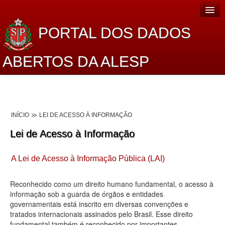
PORTAL DOS DADOS
ABERTOS DA ALESP
Home
Sobre o projeto
INÍCIO
LEI DE ACESSO À INFORMAÇÃO
Dados Abertos Alesp
Lei de Acesso à Informação
Lei de Acesso à Informação
A Lei de Acesso à Informação Pública (LAI)
Dados Governamentais Abertos
Planejamento
Reconhecido como um direito humano fundamental, o acesso à
informação sob a guarda de órgãos e entidades
Catálogo de dados
governamentais está inscrito em diversas convenções e
tratados internacionais assinados pelo Brasil. Esse direito
Processo Legislativo
fundamental também é reconhecido por importantes