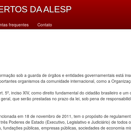
ERTOS DA ALESP
ntas frequentes
Contato
rmação sob a guarda de órgãos e entidades governamentais está inscr
importantes organismos da comunidade internacional, como a Organiz
. 5º, inciso XIV, como direito fundamental do cidadão brasileiro e um
u geral, que serão prestadas no prazo da lei, sob pena de responsabilid
ancionada em 18 de novembro de 2011, tem o propósito de regulamentar
ês Poderes de Estado (Executivo, Legislativo e Judiciário) de todos os n
s, fundações públicas, empresas públicas, sociedades de economia mis