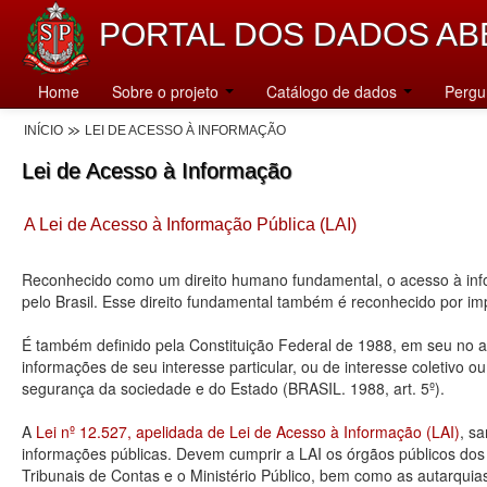
PORTAL DOS DADOS AB
Home
Sobre o projeto
Catálogo de dados
Pergu
INÍCIO
LEI DE ACESSO À INFORMAÇÃO
Lei de Acesso à Informação
A Lei de Acesso à Informação Pública (LAI)
Reconhecido como um direito humano fundamental, o acesso à info
pelo Brasil. Esse direito fundamental também é reconhecido por 
É também definido pela Constituição Federal de 1988, em seu no art
informações de seu interesse particular, ou de interesse coletivo o
segurança da sociedade e do Estado (BRASIL. 1988, art. 5º).
A
Lei nº 12.527, apelidada de Lei de Acesso à Informação (LAI)
, s
informações públicas. Devem cumprir a LAI os órgãos públicos dos tr
Tribunais de Contas e o Ministério Público, bem como as autarquia