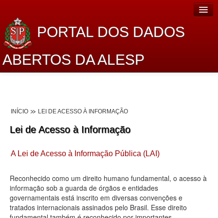
PORTAL DOS DADOS
ABERTOS DA ALESP
Home
Sobre o projeto
INÍCIO
LEI DE ACESSO À INFORMAÇÃO
Dados Abertos Alesp
Lei de Acesso à Informação
Lei de Acesso à Informação
A Lei de Acesso à Informação Pública (LAI)
Dados Governamentais Abertos
Planejamento
Reconhecido como um direito humano fundamental, o acesso à
informação sob a guarda de órgãos e entidades
Catálogo de dados
governamentais está inscrito em diversas convenções e
tratados internacionais assinados pelo Brasil. Esse direito
Processo Legislativo
fundamental também é reconhecido por importantes