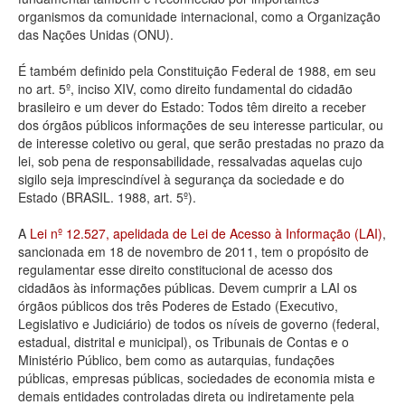
organismos da comunidade internacional, como a Organização
Deputados Estaduais
das Nações Unidas (ONU).
Administração
É também definido pela Constituição Federal de 1988, em seu
no art. 5º, inciso XIV, como direito fundamental do cidadão
Legislação
brasileiro e um dever do Estado: Todos têm direito a receber
dos órgãos públicos informações de seu interesse particular, ou
Agenda
de interesse coletivo ou geral, que serão prestadas no prazo da
lei, sob pena de responsabilidade, ressalvadas aquelas cujo
Perguntas frequentes
sigilo seja imprescindível à segurança da sociedade e do
Estado (BRASIL. 1988, art. 5º).
Contato
A
Lei nº 12.527, apelidada de Lei de Acesso à Informação (LAI)
,
sancionada em 18 de novembro de 2011, tem o propósito de
regulamentar esse direito constitucional de acesso dos
cidadãos às informações públicas. Devem cumprir a LAI os
órgãos públicos dos três Poderes de Estado (Executivo,
Legislativo e Judiciário) de todos os níveis de governo (federal,
estadual, distrital e municipal), os Tribunais de Contas e o
Ministério Público, bem como as autarquias, fundações
públicas, empresas públicas, sociedades de economia mista e
demais entidades controladas direta ou indiretamente pela