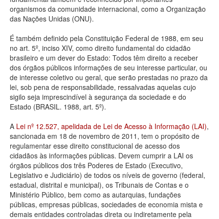
organismos da comunidade internacional, como a Organização
Deputados Estaduais
das Nações Unidas (ONU).
Administração
É também definido pela Constituição Federal de 1988, em seu
no art. 5º, inciso XIV, como direito fundamental do cidadão
Legislação
brasileiro e um dever do Estado: Todos têm direito a receber
dos órgãos públicos informações de seu interesse particular, ou
Agenda
de interesse coletivo ou geral, que serão prestadas no prazo da
lei, sob pena de responsabilidade, ressalvadas aquelas cujo
Perguntas frequentes
sigilo seja imprescindível à segurança da sociedade e do
Estado (BRASIL. 1988, art. 5º).
Contato
A
Lei nº 12.527, apelidada de Lei de Acesso à Informação (LAI)
,
sancionada em 18 de novembro de 2011, tem o propósito de
regulamentar esse direito constitucional de acesso dos
cidadãos às informações públicas. Devem cumprir a LAI os
órgãos públicos dos três Poderes de Estado (Executivo,
Legislativo e Judiciário) de todos os níveis de governo (federal,
estadual, distrital e municipal), os Tribunais de Contas e o
Ministério Público, bem como as autarquias, fundações
públicas, empresas públicas, sociedades de economia mista e
demais entidades controladas direta ou indiretamente pela