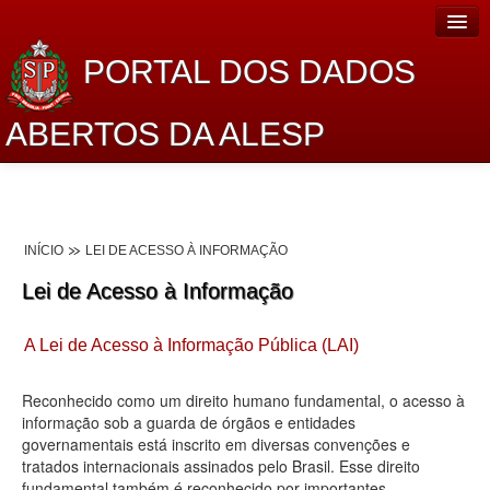
PORTAL DOS DADOS
ABERTOS DA ALESP
Home
Sobre o projeto
INÍCIO
LEI DE ACESSO À INFORMAÇÃO
Dados Abertos Alesp
Lei de Acesso à Informação
Lei de Acesso à Informação
A Lei de Acesso à Informação Pública (LAI)
Dados Governamentais Abertos
Planejamento
Reconhecido como um direito humano fundamental, o acesso à
informação sob a guarda de órgãos e entidades
Catálogo de dados
governamentais está inscrito em diversas convenções e
tratados internacionais assinados pelo Brasil. Esse direito
Processo Legislativo
fundamental também é reconhecido por importantes