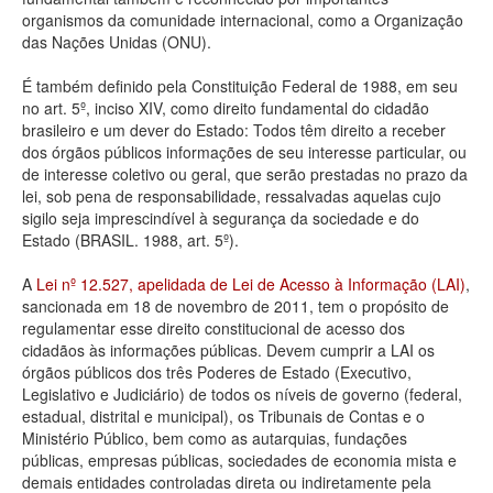
organismos da comunidade internacional, como a Organização
Deputados Estaduais
das Nações Unidas (ONU).
Administração
É também definido pela Constituição Federal de 1988, em seu
no art. 5º, inciso XIV, como direito fundamental do cidadão
Legislação
brasileiro e um dever do Estado: Todos têm direito a receber
dos órgãos públicos informações de seu interesse particular, ou
Agenda
de interesse coletivo ou geral, que serão prestadas no prazo da
lei, sob pena de responsabilidade, ressalvadas aquelas cujo
Perguntas frequentes
sigilo seja imprescindível à segurança da sociedade e do
Estado (BRASIL. 1988, art. 5º).
Contato
A
Lei nº 12.527, apelidada de Lei de Acesso à Informação (LAI)
,
sancionada em 18 de novembro de 2011, tem o propósito de
regulamentar esse direito constitucional de acesso dos
cidadãos às informações públicas. Devem cumprir a LAI os
órgãos públicos dos três Poderes de Estado (Executivo,
Legislativo e Judiciário) de todos os níveis de governo (federal,
estadual, distrital e municipal), os Tribunais de Contas e o
Ministério Público, bem como as autarquias, fundações
públicas, empresas públicas, sociedades de economia mista e
demais entidades controladas direta ou indiretamente pela