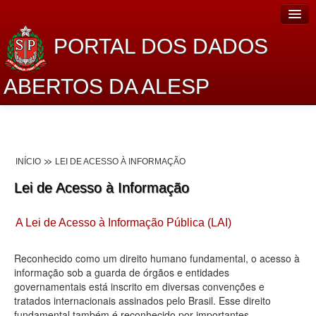
PORTAL DOS DADOS
ABERTOS DA ALESP
Home
Sobre o projeto
INÍCIO
LEI DE ACESSO À INFORMAÇÃO
Dados Abertos Alesp
Lei de Acesso à Informação
Lei de Acesso à Informação
A Lei de Acesso à Informação Pública (LAI)
Dados Governamentais Abertos
Planejamento
Reconhecido como um direito humano fundamental, o acesso à
informação sob a guarda de órgãos e entidades
Catálogo de dados
governamentais está inscrito em diversas convenções e
tratados internacionais assinados pelo Brasil. Esse direito
Processo Legislativo
fundamental também é reconhecido por importantes