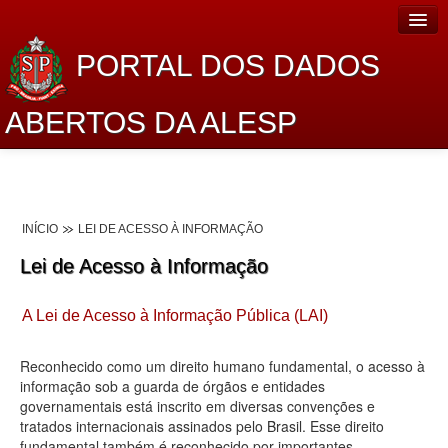
PORTAL DOS DADOS
ABERTOS DA ALESP
Home
Sobre o projeto
INÍCIO
LEI DE ACESSO À INFORMAÇÃO
Dados Abertos Alesp
Lei de Acesso à Informação
Lei de Acesso à Informação
A Lei de Acesso à Informação Pública (LAI)
Dados Governamentais Abertos
Planejamento
Reconhecido como um direito humano fundamental, o acesso à
informação sob a guarda de órgãos e entidades
Catálogo de dados
governamentais está inscrito em diversas convenções e
tratados internacionais assinados pelo Brasil. Esse direito
Processo Legislativo
fundamental também é reconhecido por importantes