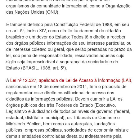
organismos da comunidade internacional, como a Organização
Deputados Estaduais
das Nações Unidas (ONU).
Administração
É também definido pela Constituição Federal de 1988, em seu
no art. 5º, inciso XIV, como direito fundamental do cidadão
Legislação
brasileiro e um dever do Estado: Todos têm direito a receber
dos órgãos públicos informações de seu interesse particular, ou
Agenda
de interesse coletivo ou geral, que serão prestadas no prazo da
lei, sob pena de responsabilidade, ressalvadas aquelas cujo
Perguntas frequentes
sigilo seja imprescindível à segurança da sociedade e do
Estado (BRASIL. 1988, art. 5º).
Contato
A
Lei nº 12.527, apelidada de Lei de Acesso à Informação (LAI)
,
sancionada em 18 de novembro de 2011, tem o propósito de
regulamentar esse direito constitucional de acesso dos
cidadãos às informações públicas. Devem cumprir a LAI os
órgãos públicos dos três Poderes de Estado (Executivo,
Legislativo e Judiciário) de todos os níveis de governo (federal,
estadual, distrital e municipal), os Tribunais de Contas e o
Ministério Público, bem como as autarquias, fundações
públicas, empresas públicas, sociedades de economia mista e
demais entidades controladas direta ou indiretamente pela