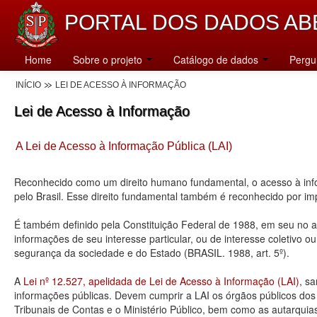
PORTAL DOS DADOS AB
Home
Sobre o projeto
Catálogo de dados
Pergu
INÍCIO
LEI DE ACESSO À INFORMAÇÃO
Lei de Acesso à Informação
A Lei de Acesso à Informação Pública (LAI)
Reconhecido como um direito humano fundamental, o acesso à info
pelo Brasil. Esse direito fundamental também é reconhecido por 
É também definido pela Constituição Federal de 1988, em seu no art
informações de seu interesse particular, ou de interesse coletivo o
segurança da sociedade e do Estado (BRASIL. 1988, art. 5º).
A
Lei nº 12.527, apelidada de Lei de Acesso à Informação (LAI)
, s
informações públicas. Devem cumprir a LAI os órgãos públicos dos tr
Tribunais de Contas e o Ministério Público, bem como as autarquia