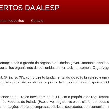
ERTOS DA ALESP
ntas frequentes
Contato
rmação sob a guarda de órgãos e entidades governamentais está inscr
importantes organismos da comunidade internacional, como a Organiz
. 5º, inciso XIV, como direito fundamental do cidadão brasileiro e um
u geral, que serão prestadas no prazo da lei, sob pena de responsabilid
ancionada em 18 de novembro de 2011, tem o propósito de regulamentar
ês Poderes de Estado (Executivo, Legislativo e Judiciário) de todos os n
s, fundações públicas, empresas públicas, sociedades de economia mis