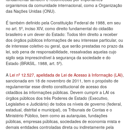
organismos da comunidade internacional, como a Organização
Deputados Estaduais
das Nações Unidas (ONU).
Administração
É também definido pela Constituição Federal de 1988, em seu
no art. 5º, inciso XIV, como direito fundamental do cidadão
Legislação
brasileiro e um dever do Estado: Todos têm direito a receber
dos órgãos públicos informações de seu interesse particular, ou
Agenda
de interesse coletivo ou geral, que serão prestadas no prazo da
lei, sob pena de responsabilidade, ressalvadas aquelas cujo
Perguntas frequentes
sigilo seja imprescindível à segurança da sociedade e do
Estado (BRASIL. 1988, art. 5º).
Contato
A
Lei nº 12.527, apelidada de Lei de Acesso à Informação (LAI)
,
sancionada em 18 de novembro de 2011, tem o propósito de
regulamentar esse direito constitucional de acesso dos
cidadãos às informações públicas. Devem cumprir a LAI os
órgãos públicos dos três Poderes de Estado (Executivo,
Legislativo e Judiciário) de todos os níveis de governo (federal,
estadual, distrital e municipal), os Tribunais de Contas e o
Ministério Público, bem como as autarquias, fundações
públicas, empresas públicas, sociedades de economia mista e
demais entidades controladas direta ou indiretamente pela