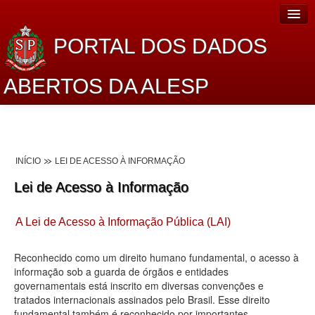
PORTAL DOS DADOS
ABERTOS DA ALESP
Home
Sobre o projeto
INÍCIO
LEI DE ACESSO À INFORMAÇÃO
Dados Abertos Alesp
Lei de Acesso à Informação
Lei de Acesso à Informação
A Lei de Acesso à Informação Pública (LAI)
Dados Governamentais Abertos
Planejamento
Reconhecido como um direito humano fundamental, o acesso à
informação sob a guarda de órgãos e entidades
Catálogo de dados
governamentais está inscrito em diversas convenções e
tratados internacionais assinados pelo Brasil. Esse direito
Processo Legislativo
fundamental também é reconhecido por importantes