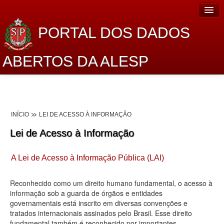
PORTAL DOS DADOS
ABERTOS DA ALESP
Home
Sobre o projeto
INÍCIO
LEI DE ACESSO À INFORMAÇÃO
Dados Abertos Alesp
Lei de Acesso à Informação
Lei de Acesso à Informação
A Lei de Acesso à Informação Pública (LAI)
Dados Governamentais Abertos
Planejamento
Reconhecido como um direito humano fundamental, o acesso à
informação sob a guarda de órgãos e entidades
Catálogo de dados
governamentais está inscrito em diversas convenções e
tratados internacionais assinados pelo Brasil. Esse direito
Processo Legislativo
fundamental também é reconhecido por importantes