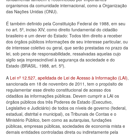
organismos da comunidade internacional, como a Organização
Deputados Estaduais
das Nações Unidas (ONU).
Administração
É também definido pela Constituição Federal de 1988, em seu
no art. 5º, inciso XIV, como direito fundamental do cidadão
Legislação
brasileiro e um dever do Estado: Todos têm direito a receber
dos órgãos públicos informações de seu interesse particular, ou
Agenda
de interesse coletivo ou geral, que serão prestadas no prazo da
lei, sob pena de responsabilidade, ressalvadas aquelas cujo
Perguntas frequentes
sigilo seja imprescindível à segurança da sociedade e do
Estado (BRASIL. 1988, art. 5º).
Contato
A
Lei nº 12.527, apelidada de Lei de Acesso à Informação (LAI)
,
sancionada em 18 de novembro de 2011, tem o propósito de
regulamentar esse direito constitucional de acesso dos
cidadãos às informações públicas. Devem cumprir a LAI os
órgãos públicos dos três Poderes de Estado (Executivo,
Legislativo e Judiciário) de todos os níveis de governo (federal,
estadual, distrital e municipal), os Tribunais de Contas e o
Ministério Público, bem como as autarquias, fundações
públicas, empresas públicas, sociedades de economia mista e
demais entidades controladas direta ou indiretamente pela