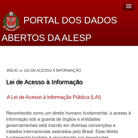
PORTAL DOS DADOS
ABERTOS DA ALESP
Home
Sobre o projeto
INÍCIO
LEI DE ACESSO À INFORMAÇÃO
Dados Abertos Alesp
Lei de Acesso à Informação
Lei de Acesso à Informação
A Lei de Acesso à Informação Pública (LAI)
Dados Governamentais Abertos
Planejamento
Reconhecido como um direito humano fundamental, o acesso à
informação sob a guarda de órgãos e entidades
Catálogo de dados
governamentais está inscrito em diversas convenções e
tratados internacionais assinados pelo Brasil. Esse direito
Processo Legislativo
fundamental também é reconhecido por importantes