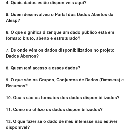
4. Quais dados estão disponíveis aqui?
Deputados Estaduais
5. Quem desenvolveu o Portal dos Dados Abertos da
Alesp?
Administração
6. O que significa dizer que um dado público está em
Legislação
formato bruto, aberto e estruturado?
Agenda
7. De onde vêm os dados disponibilizados no projeto
Dados Abertos?
Perguntas frequentes
8. Quem terá acesso a esses dados?
Contato
9. O que são os Grupos, Conjuntos de Dados (Datasets) e
Recursos?
10. Quais são os formatos dos dados disponibilizados?
11. Como eu utilizo os dados disponibilizados?
12. O que fazer se o dado de meu interesse não estiver
disponível?