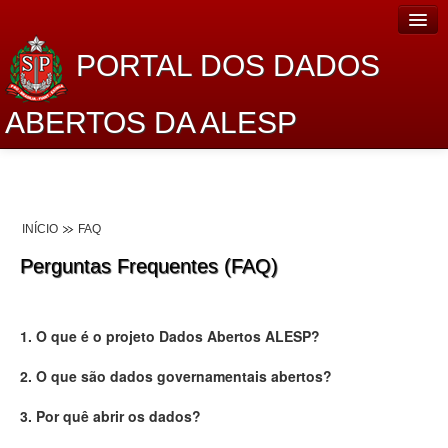
PORTAL DOS DADOS
ABERTOS DA ALESP
Home
Sobre o projeto
INÍCIO
FAQ
Dados Abertos Alesp
Perguntas Frequentes (FAQ)
Lei de Acesso à Informação
Dados Governamentais Abertos
1. O que é o projeto Dados Abertos ALESP?
Planejamento
2. O que são dados governamentais abertos?
Catálogo de dados
3. Por quê abrir os dados?
Processo Legislativo