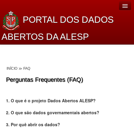
PORTAL DOS DADOS
ABERTOS DA ALESP
Home
Sobre o projeto
INÍCIO
FAQ
Dados Abertos Alesp
Perguntas Frequentes (FAQ)
Lei de Acesso à Informação
Dados Governamentais Abertos
1. O que é o projeto Dados Abertos ALESP?
Planejamento
2. O que são dados governamentais abertos?
Catálogo de dados
3. Por quê abrir os dados?
Processo Legislativo