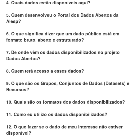
4. Quais dados estão disponíveis aqui?
Deputados Estaduais
5. Quem desenvolveu o Portal dos Dados Abertos da
Alesp?
Administração
6. O que significa dizer que um dado público está em
Legislação
formato bruto, aberto e estruturado?
Agenda
7. De onde vêm os dados disponibilizados no projeto
Dados Abertos?
Perguntas frequentes
8. Quem terá acesso a esses dados?
Contato
9. O que são os Grupos, Conjuntos de Dados (Datasets) e
Recursos?
10. Quais são os formatos dos dados disponibilizados?
11. Como eu utilizo os dados disponibilizados?
12. O que fazer se o dado de meu interesse não estiver
disponível?