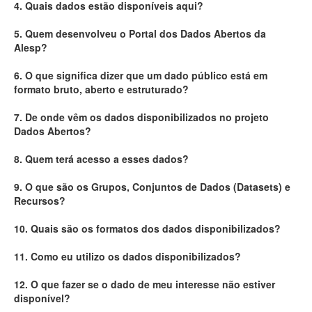
4. Quais dados estão disponíveis aqui?
Deputados Estaduais
5. Quem desenvolveu o Portal dos Dados Abertos da
Alesp?
Administração
6. O que significa dizer que um dado público está em
Legislação
formato bruto, aberto e estruturado?
Agenda
7. De onde vêm os dados disponibilizados no projeto
Dados Abertos?
Perguntas frequentes
8. Quem terá acesso a esses dados?
Contato
9. O que são os Grupos, Conjuntos de Dados (Datasets) e
Recursos?
10. Quais são os formatos dos dados disponibilizados?
11. Como eu utilizo os dados disponibilizados?
12. O que fazer se o dado de meu interesse não estiver
disponível?