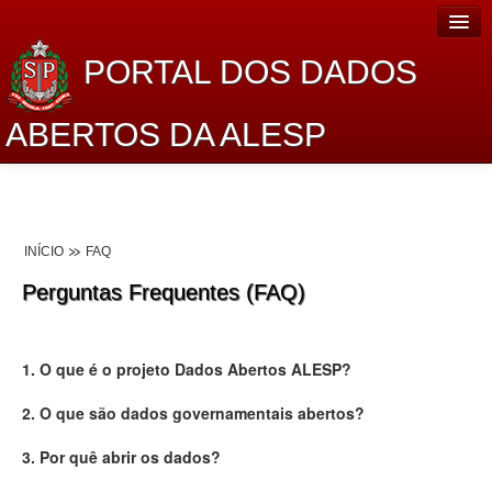
PORTAL DOS DADOS
ABERTOS DA ALESP
Home
Sobre o projeto
INÍCIO
FAQ
Dados Abertos Alesp
Perguntas Frequentes (FAQ)
Lei de Acesso à Informação
Dados Governamentais Abertos
1. O que é o projeto Dados Abertos ALESP?
Planejamento
2. O que são dados governamentais abertos?
Catálogo de dados
3. Por quê abrir os dados?
Processo Legislativo