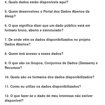
4. Quais dados estão disponíveis aqui?
Deputados Estaduais
5. Quem desenvolveu o Portal dos Dados Abertos da
Alesp?
Administração
6. O que significa dizer que um dado público está em
Legislação
formato bruto, aberto e estruturado?
Agenda
7. De onde vêm os dados disponibilizados no projeto
Dados Abertos?
Perguntas frequentes
8. Quem terá acesso a esses dados?
Contato
9. O que são os Grupos, Conjuntos de Dados (Datasets) e
Recursos?
10. Quais são os formatos dos dados disponibilizados?
11. Como eu utilizo os dados disponibilizados?
12. O que fazer se o dado de meu interesse não estiver
disponível?