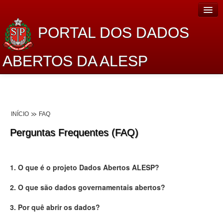
PORTAL DOS DADOS
ABERTOS DA ALESP
Home
Sobre o projeto
INÍCIO
FAQ
Dados Abertos Alesp
Perguntas Frequentes (FAQ)
Lei de Acesso à Informação
Dados Governamentais Abertos
1. O que é o projeto Dados Abertos ALESP?
Planejamento
2. O que são dados governamentais abertos?
Catálogo de dados
3. Por quê abrir os dados?
Processo Legislativo