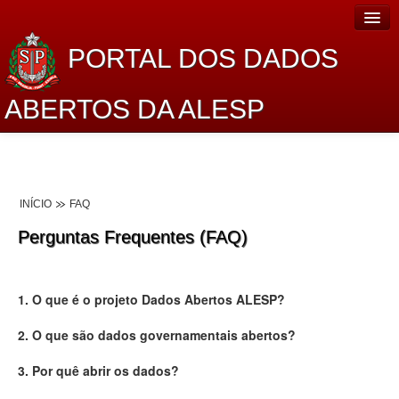
PORTAL DOS DADOS
ABERTOS DA ALESP
Home
Sobre o projeto
INÍCIO
FAQ
Dados Abertos Alesp
Perguntas Frequentes (FAQ)
Lei de Acesso à Informação
Dados Governamentais Abertos
1. O que é o projeto Dados Abertos ALESP?
Planejamento
2. O que são dados governamentais abertos?
Catálogo de dados
3. Por quê abrir os dados?
Processo Legislativo