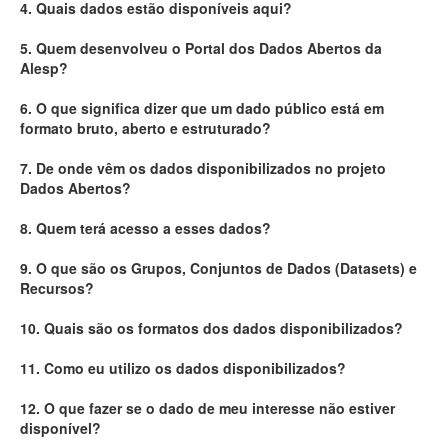
4. Quais dados estão disponíveis aqui?
Deputados Estaduais
5. Quem desenvolveu o Portal dos Dados Abertos da
Alesp?
Administração
6. O que significa dizer que um dado público está em
Legislação
formato bruto, aberto e estruturado?
Agenda
7. De onde vêm os dados disponibilizados no projeto
Dados Abertos?
Perguntas frequentes
8. Quem terá acesso a esses dados?
Contato
9. O que são os Grupos, Conjuntos de Dados (Datasets) e
Recursos?
10. Quais são os formatos dos dados disponibilizados?
11. Como eu utilizo os dados disponibilizados?
12. O que fazer se o dado de meu interesse não estiver
disponível?