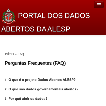
PORTAL DOS DADOS
ABERTOS DA ALESP
Home
Sobre o projeto
INÍCIO
FAQ
Dados Abertos Alesp
Perguntas Frequentes (FAQ)
Lei de Acesso à Informação
Dados Governamentais Abertos
1. O que é o projeto Dados Abertos ALESP?
Planejamento
2. O que são dados governamentais abertos?
Catálogo de dados
3. Por quê abrir os dados?
Processo Legislativo