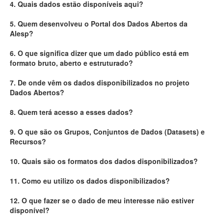
4. Quais dados estão disponíveis aqui?
Deputados Estaduais
5. Quem desenvolveu o Portal dos Dados Abertos da
Alesp?
Administração
6. O que significa dizer que um dado público está em
Legislação
formato bruto, aberto e estruturado?
Agenda
7. De onde vêm os dados disponibilizados no projeto
Dados Abertos?
Perguntas frequentes
8. Quem terá acesso a esses dados?
Contato
9. O que são os Grupos, Conjuntos de Dados (Datasets) e
Recursos?
10. Quais são os formatos dos dados disponibilizados?
11. Como eu utilizo os dados disponibilizados?
12. O que fazer se o dado de meu interesse não estiver
disponível?