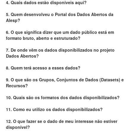
4. Quais dados estão disponíveis aqui?
Deputados Estaduais
5. Quem desenvolveu o Portal dos Dados Abertos da
Alesp?
Administração
6. O que significa dizer que um dado público está em
Legislação
formato bruto, aberto e estruturado?
Agenda
7. De onde vêm os dados disponibilizados no projeto
Dados Abertos?
Perguntas frequentes
8. Quem terá acesso a esses dados?
Contato
9. O que são os Grupos, Conjuntos de Dados (Datasets) e
Recursos?
10. Quais são os formatos dos dados disponibilizados?
11. Como eu utilizo os dados disponibilizados?
12. O que fazer se o dado de meu interesse não estiver
disponível?