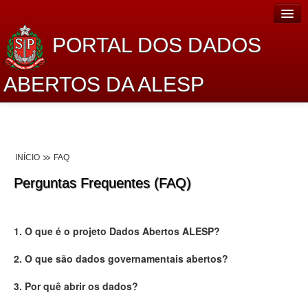
PORTAL DOS DADOS
ABERTOS DA ALESP
Home
Sobre o projeto
INÍCIO
FAQ
Dados Abertos Alesp
Perguntas Frequentes (FAQ)
Lei de Acesso à Informação
Dados Governamentais Abertos
1. O que é o projeto Dados Abertos ALESP?
Planejamento
2. O que são dados governamentais abertos?
Catálogo de dados
3. Por quê abrir os dados?
Processo Legislativo