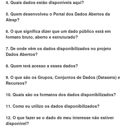
4. Quais dados estão disponíveis aqui?
Deputados Estaduais
5. Quem desenvolveu o Portal dos Dados Abertos da
Alesp?
Administração
6. O que significa dizer que um dado público está em
Legislação
formato bruto, aberto e estruturado?
Agenda
7. De onde vêm os dados disponibilizados no projeto
Dados Abertos?
Perguntas frequentes
8. Quem terá acesso a esses dados?
Contato
9. O que são os Grupos, Conjuntos de Dados (Datasets) e
Recursos?
10. Quais são os formatos dos dados disponibilizados?
11. Como eu utilizo os dados disponibilizados?
12. O que fazer se o dado de meu interesse não estiver
disponível?