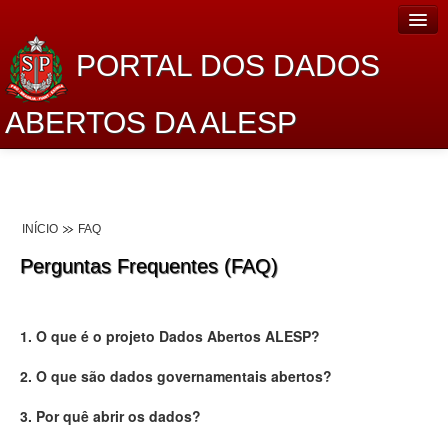
PORTAL DOS DADOS
ABERTOS DA ALESP
Home
Sobre o projeto
INÍCIO
FAQ
Dados Abertos Alesp
Perguntas Frequentes (FAQ)
Lei de Acesso à Informação
Dados Governamentais Abertos
1. O que é o projeto Dados Abertos ALESP?
Planejamento
2. O que são dados governamentais abertos?
Catálogo de dados
3. Por quê abrir os dados?
Processo Legislativo