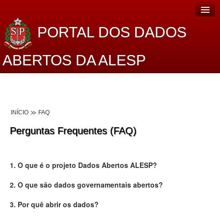
PORTAL DOS DADOS
ABERTOS DA ALESP
Home
Sobre o projeto
INÍCIO
FAQ
Dados Abertos Alesp
Perguntas Frequentes (FAQ)
Lei de Acesso à Informação
Dados Governamentais Abertos
1. O que é o projeto Dados Abertos ALESP?
Planejamento
2. O que são dados governamentais abertos?
Catálogo de dados
3. Por quê abrir os dados?
Processo Legislativo