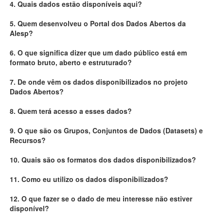
4. Quais dados estão disponíveis aqui?
Deputados Estaduais
5. Quem desenvolveu o Portal dos Dados Abertos da
Alesp?
Administração
6. O que significa dizer que um dado público está em
Legislação
formato bruto, aberto e estruturado?
Agenda
7. De onde vêm os dados disponibilizados no projeto
Dados Abertos?
Perguntas frequentes
8. Quem terá acesso a esses dados?
Contato
9. O que são os Grupos, Conjuntos de Dados (Datasets) e
Recursos?
10. Quais são os formatos dos dados disponibilizados?
11. Como eu utilizo os dados disponibilizados?
12. O que fazer se o dado de meu interesse não estiver
disponível?