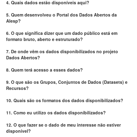
4. Quais dados estão disponíveis aqui?
Deputados Estaduais
5. Quem desenvolveu o Portal dos Dados Abertos da
Alesp?
Administração
6. O que significa dizer que um dado público está em
Legislação
formato bruto, aberto e estruturado?
Agenda
7. De onde vêm os dados disponibilizados no projeto
Dados Abertos?
Perguntas frequentes
8. Quem terá acesso a esses dados?
Contato
9. O que são os Grupos, Conjuntos de Dados (Datasets) e
Recursos?
10. Quais são os formatos dos dados disponibilizados?
11. Como eu utilizo os dados disponibilizados?
12. O que fazer se o dado de meu interesse não estiver
disponível?