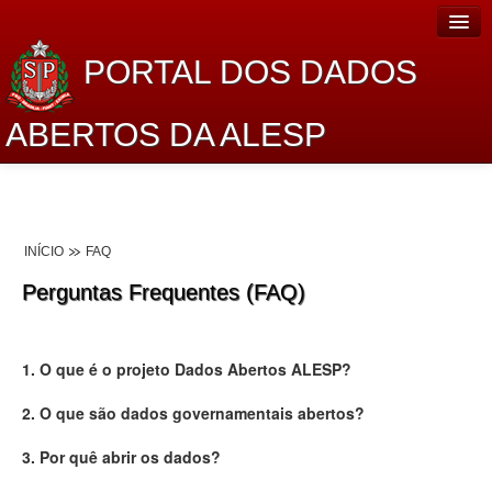
PORTAL DOS DADOS
ABERTOS DA ALESP
Home
Sobre o projeto
INÍCIO
FAQ
Dados Abertos Alesp
Perguntas Frequentes (FAQ)
Lei de Acesso à Informação
Dados Governamentais Abertos
1. O que é o projeto Dados Abertos ALESP?
Planejamento
2. O que são dados governamentais abertos?
Catálogo de dados
3. Por quê abrir os dados?
Processo Legislativo