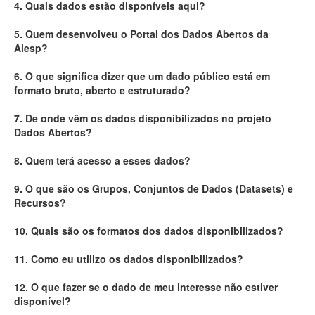
4. Quais dados estão disponíveis aqui?
Deputados Estaduais
5. Quem desenvolveu o Portal dos Dados Abertos da
Alesp?
Administração
6. O que significa dizer que um dado público está em
Legislação
formato bruto, aberto e estruturado?
Agenda
7. De onde vêm os dados disponibilizados no projeto
Dados Abertos?
Perguntas frequentes
8. Quem terá acesso a esses dados?
Contato
9. O que são os Grupos, Conjuntos de Dados (Datasets) e
Recursos?
10. Quais são os formatos dos dados disponibilizados?
11. Como eu utilizo os dados disponibilizados?
12. O que fazer se o dado de meu interesse não estiver
disponível?