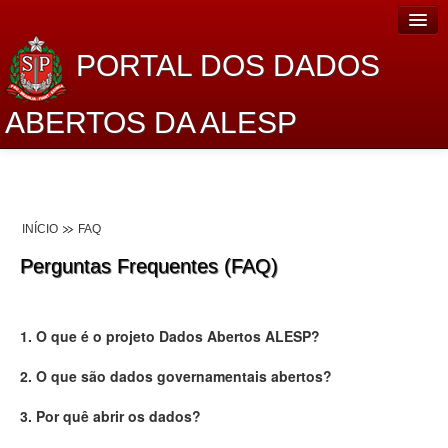
PORTAL DOS DADOS
ABERTOS DA ALESP
Home
Sobre o projeto
INÍCIO
FAQ
Dados Abertos Alesp
Perguntas Frequentes (FAQ)
Lei de Acesso à Informação
Dados Governamentais Abertos
1. O que é o projeto Dados Abertos ALESP?
Planejamento
2. O que são dados governamentais abertos?
Catálogo de dados
3. Por quê abrir os dados?
Processo Legislativo