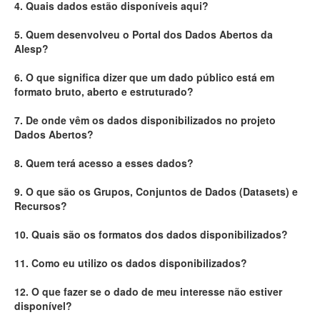
4. Quais dados estão disponíveis aqui?
Deputados Estaduais
5. Quem desenvolveu o Portal dos Dados Abertos da
Alesp?
Administração
6. O que significa dizer que um dado público está em
Legislação
formato bruto, aberto e estruturado?
Agenda
7. De onde vêm os dados disponibilizados no projeto
Dados Abertos?
Perguntas frequentes
8. Quem terá acesso a esses dados?
Contato
9. O que são os Grupos, Conjuntos de Dados (Datasets) e
Recursos?
10. Quais são os formatos dos dados disponibilizados?
11. Como eu utilizo os dados disponibilizados?
12. O que fazer se o dado de meu interesse não estiver
disponível?