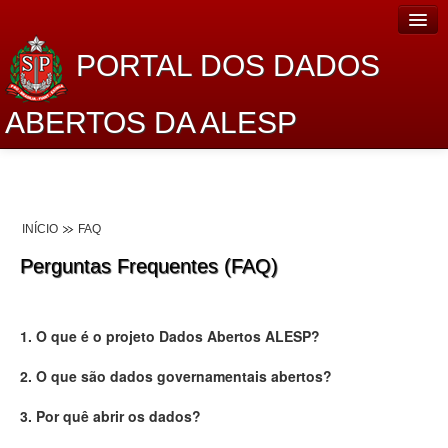
PORTAL DOS DADOS
ABERTOS DA ALESP
Home
Sobre o projeto
INÍCIO
FAQ
Dados Abertos Alesp
Perguntas Frequentes (FAQ)
Lei de Acesso à Informação
Dados Governamentais Abertos
1. O que é o projeto Dados Abertos ALESP?
Planejamento
2. O que são dados governamentais abertos?
Catálogo de dados
3. Por quê abrir os dados?
Processo Legislativo