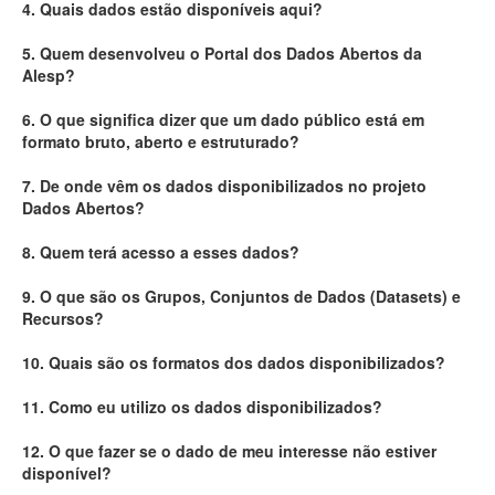
4. Quais dados estão disponíveis aqui?
Deputados Estaduais
5. Quem desenvolveu o Portal dos Dados Abertos da
Alesp?
Administração
6. O que significa dizer que um dado público está em
Legislação
formato bruto, aberto e estruturado?
Agenda
7. De onde vêm os dados disponibilizados no projeto
Dados Abertos?
Perguntas frequentes
8. Quem terá acesso a esses dados?
Contato
9. O que são os Grupos, Conjuntos de Dados (Datasets) e
Recursos?
10. Quais são os formatos dos dados disponibilizados?
11. Como eu utilizo os dados disponibilizados?
12. O que fazer se o dado de meu interesse não estiver
disponível?