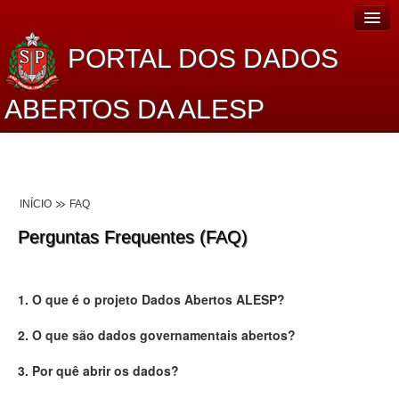
PORTAL DOS DADOS
ABERTOS DA ALESP
Home
Sobre o projeto
INÍCIO
FAQ
Dados Abertos Alesp
Perguntas Frequentes (FAQ)
Lei de Acesso à Informação
Dados Governamentais Abertos
1. O que é o projeto Dados Abertos ALESP?
Planejamento
2. O que são dados governamentais abertos?
Catálogo de dados
3. Por quê abrir os dados?
Processo Legislativo