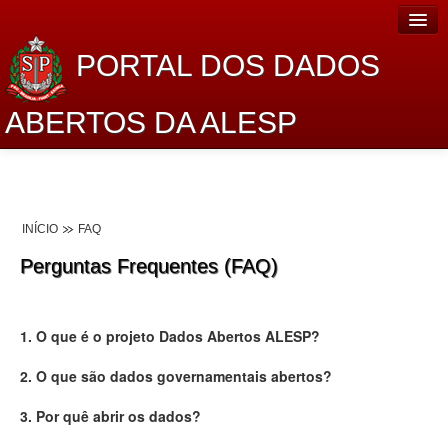
PORTAL DOS DADOS
ABERTOS DA ALESP
Home
Sobre o projeto
INÍCIO
FAQ
Dados Abertos Alesp
Perguntas Frequentes (FAQ)
Lei de Acesso à Informação
Dados Governamentais Abertos
1. O que é o projeto Dados Abertos ALESP?
Planejamento
2. O que são dados governamentais abertos?
Catálogo de dados
3. Por quê abrir os dados?
Processo Legislativo