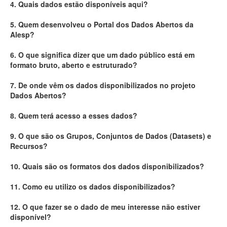
4. Quais dados estão disponíveis aqui?
Deputados Estaduais
5. Quem desenvolveu o Portal dos Dados Abertos da
Alesp?
Administração
6. O que significa dizer que um dado público está em
Legislação
formato bruto, aberto e estruturado?
Agenda
7. De onde vêm os dados disponibilizados no projeto
Dados Abertos?
Perguntas frequentes
8. Quem terá acesso a esses dados?
Contato
9. O que são os Grupos, Conjuntos de Dados (Datasets) e
Recursos?
10. Quais são os formatos dos dados disponibilizados?
11. Como eu utilizo os dados disponibilizados?
12. O que fazer se o dado de meu interesse não estiver
disponível?