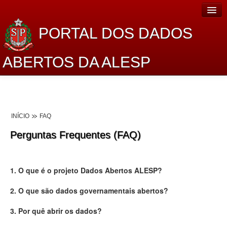
PORTAL DOS DADOS
ABERTOS DA ALESP
Home
Sobre o projeto
INÍCIO
FAQ
Dados Abertos Alesp
Perguntas Frequentes (FAQ)
Lei de Acesso à Informação
Dados Governamentais Abertos
1. O que é o projeto Dados Abertos ALESP?
Planejamento
2. O que são dados governamentais abertos?
Catálogo de dados
3. Por quê abrir os dados?
Processo Legislativo