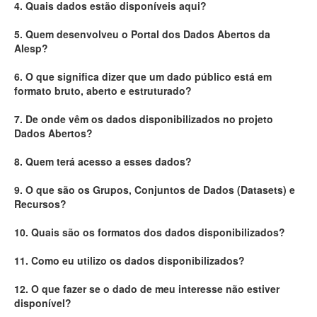
4. Quais dados estão disponíveis aqui?
Deputados Estaduais
5. Quem desenvolveu o Portal dos Dados Abertos da
Alesp?
Administração
6. O que significa dizer que um dado público está em
Legislação
formato bruto, aberto e estruturado?
Agenda
7. De onde vêm os dados disponibilizados no projeto
Dados Abertos?
Perguntas frequentes
8. Quem terá acesso a esses dados?
Contato
9. O que são os Grupos, Conjuntos de Dados (Datasets) e
Recursos?
10. Quais são os formatos dos dados disponibilizados?
11. Como eu utilizo os dados disponibilizados?
12. O que fazer se o dado de meu interesse não estiver
disponível?